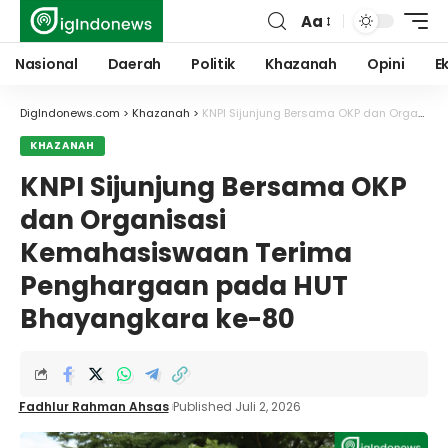
Aa
Font
Resizer
Nasional
Daerah
Politik
Khazanah
Opini
E
DigIndonews.com
>
Khazanah
>
KNPI Sijunjung Bersama OKP dan Organisasi Kemahasiswaan Terima Penghargaan pada HUT Bhayangkara ke-80
KHAZANAH
KNPI Sijunjung Bersama OKP
dan Organisasi
Kemahasiswaan Terima
Penghargaan pada HUT
Bhayangkara ke-80
Fadhlur Rahman Ahsas
Published Juli 2, 2026