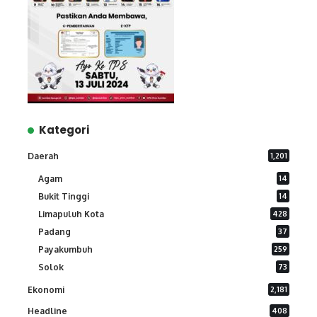
Kategori
Daerah
1,201
Agam
14
Bukit Tinggi
14
Limapuluh Kota
428
Padang
37
Payakumbuh
259
Solok
73
Ekonomi
2,181
Headline
408