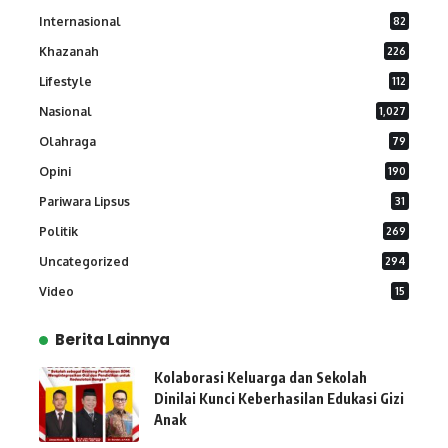
Internasional
82
Khazanah
226
Lifestyle
112
Nasional
1,027
Olahraga
79
Opini
190
Pariwara Lipsus
31
Politik
269
Uncategorized
294
Video
15
Berita Lainnya
Kolaborasi Keluarga dan Sekolah
Dinilai Kunci Keberhasilan Edukasi Gizi
Anak