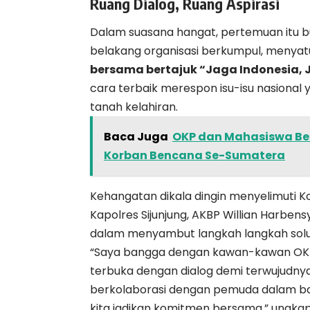
Ruang Dialog, Ruang Aspirasi
Dalam suasana hangat, pertemuan itu b
belakang organisasi berkumpul, menya
bersama bertajuk “Jaga Indonesia, 
cara terbaik merespon isu-isu nasional
tanah kelahiran.
Baca Juga
OKP dan Mahasiswa Ber
Korban Bencana Se-Sumatera
Kehangatan dikala dingin menyelimuti Ko
Kapolres Sijunjung, AKBP Willian Harbens
dalam menyambut langkah langkah solut
“Saya bangga dengan kawan-kawan OKP di S
terbuka dengan dialog demi terwujudny
berkolaborasi dengan pemuda dalam bany
kita jadikan komitmen bersama,” ungka