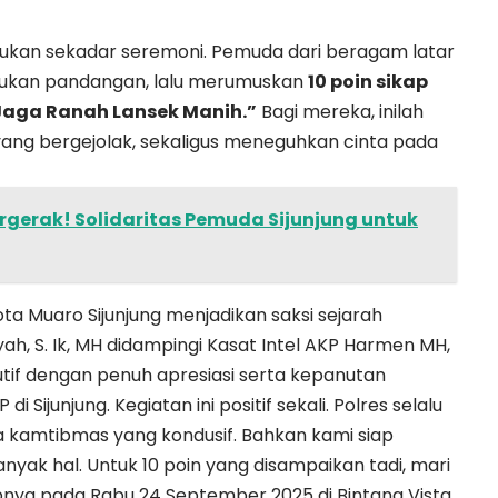
ukan sekadar seremoni. Pemuda dari beragam latar
tukan pandangan, lalu merumuskan
10 poin sikap
Jaga Ranah Lansek Manih.”
Bagi mereka, inilah
 yang bergejolak, sekaligus meneguhkan cinta pada
gerak! Solidaritas Pemuda Sijunjung untuk
ta Muaro Sijunjung menjadikan saksi sejarah
yah, S. Ik, MH didampingi Kasat Intel AKP Harmen MH,
if dengan penuh apresiasi serta kepanutan
ijunjung. Kegiatan ini positif sekali. Polres selalu
a kamtibmas yang kondusif. Bahkan kami siap
ak hal. Untuk 10 poin yang disampaikan tadi, mari
pnya pada Rabu 24 September 2025 di Bintang Vista