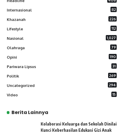
408
Headline
82
Internasional
226
Khazanah
112
Lifestyle
1,027
Nasional
79
Olahraga
190
Opini
31
Pariwara Lipsus
269
Politik
294
Uncategorized
15
Video
Berita Lainnya
Kolaborasi Keluarga dan Sekolah Dinilai
Kunci Keberhasilan Edukasi Gizi Anak