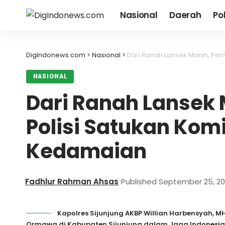
Nasional
Daerah
Pol
DigIndonews.com
>
Nasional
>
Dari Ranah Lansek Manih, Pe
NASIONAL
Dari Ranah Lansek
Polisi Satukan Ko
Kedamaian
Fadhlur Rahman Ahsas
Published September 25, 2
Kapolres Sijunjung AKBP Willian Harbensyah, 
Ormawa di Kabupaten Sijunjung dalam Jaga Indonesia