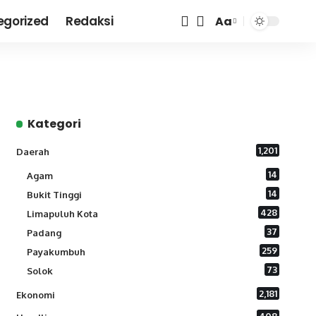
egorized
Redaksi
Aa
Font
Resizer
Kategori
1,201
Daerah
14
Agam
14
Bukit Tinggi
428
Limapuluh Kota
37
Padang
259
Payakumbuh
73
Solok
2,181
Ekonomi