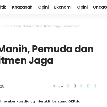
itik
Khazanah
Opini
Ekonomi
Opini
Uncat
muda dan Polisi Satukan Komitmen Jaga Kedamaian
 Manih, Pemuda dan
mitmen Jaga
025
Share
MH memberikan dialog interaktif bersama OKP dan