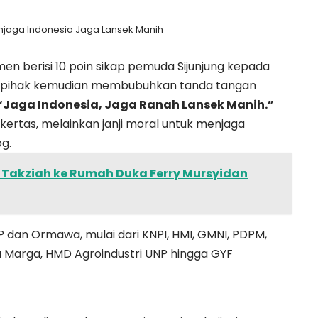
jaga Indonesia Jaga Lansek Manih
n berisi 10 poin sikap pemuda Sijunjung kepada
uruh pihak kemudian membubuhkan tanda tangan
Jaga Indonesia, Jaga Ranah Lansek Manih.”
s kertas, melainkan janji moral untuk menjaga
g.
a Takziah ke Rumah Duka Ferry Mursyidan
P dan Ormawa, mulai dari KNPI, HMI, GMNI, PDPM,
a Marga, HMD Agroindustri UNP hingga GYF