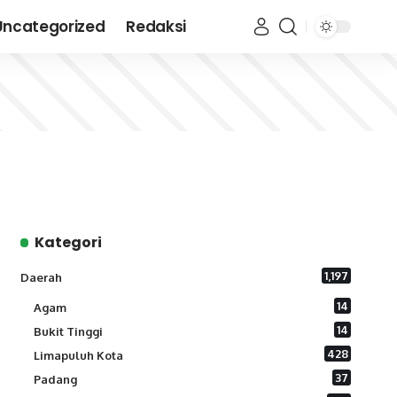
Uncategorized
Redaksi
Kategori
1,197
Daerah
14
Agam
14
Bukit Tinggi
428
Limapuluh Kota
37
Padang