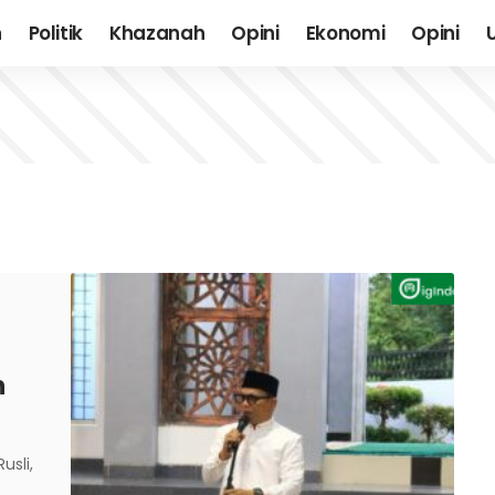
h
Politik
Khazanah
Opini
Ekonomi
Opini
n
usli,