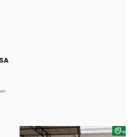
PSA
tan