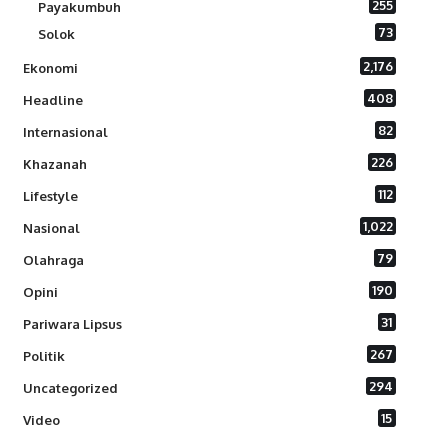
255
Payakumbuh
73
Solok
2,176
Ekonomi
408
Headline
82
Internasional
226
Khazanah
112
Lifestyle
1,022
Nasional
79
Olahraga
190
Opini
31
Pariwara Lipsus
267
Politik
294
Uncategorized
15
Video