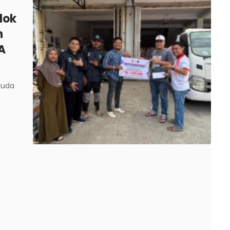
lok
n
A
kuda