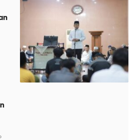
an
an
o