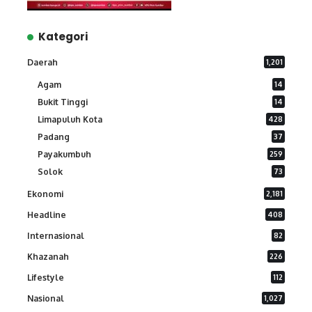
Kategori
Daerah
1,201
Agam
14
Bukit Tinggi
14
Limapuluh Kota
428
Padang
37
Payakumbuh
259
Solok
73
Ekonomi
2,181
Headline
408
Internasional
82
Khazanah
226
Lifestyle
112
Nasional
1,027