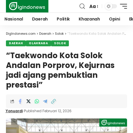
Aa
Font
Resizer
Nasional
Daerah
Politik
Khazanah
Opini
E
DigIndonews.com
>
Daerah
>
Solok
>
“Taekwondo Kota Solok Andalan Porprov, Kejurnas jadi ajang pembuktian prestasi”
DAERAH
OLAHRAGA
SOLOK
“Taekwondo Kota Solok
Andalan Porprov, Kejurnas
jadi ajang pembuktian
prestasi”
Yonuardi
Published Februari 12, 2026