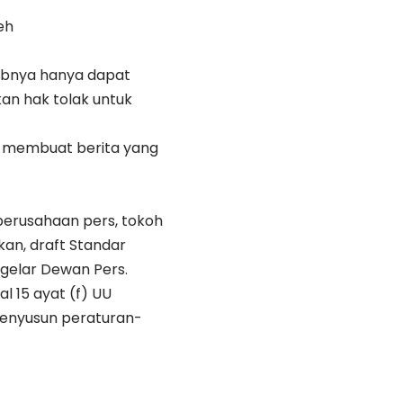
eh
wabnya hanya dapat
an hak tolak untuk
k membuat berita yang
 perusahaan pers, tokoh
kan, draft Standar
igelar Dewan Pers.
 15 ayat (f) UU
 menyusun peraturan-