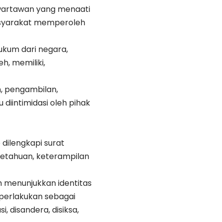
k wartawan yang menaati
masyarakat memperoleh
ukum dari negara,
h, memiliki,
n, pengambilan,
diintimidasi oleh pihak
 dilengkapi surat
getahuan, keterampilan
ah menunjukkan identitas
iperlakukan sebagai
, disandera, disiksa,