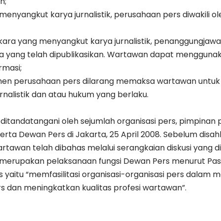
h;
enyangkut karya jurnalistik, perusahaan pers diwakili ol
rkara yang menyangkut karya jurnalistik, penanggungja
a yang telah dipublikasikan. Wartawan dapat menggunak
rmasi;
emen perusahaan pers dilarang memaksa wartawan untu
rnalistik dan atau hukum yang berlaku.
an ditandatangani oleh sejumlah organisasi pers, pimpinan
serta Dewan Pers di Jakarta, 25 April 2008. Sebelum disah
rtawan telah dibahas melalui serangkaian diskusi yang d
merupakan pelaksanaan fungsi Dewan Pers menurut Pasal
s yaitu “memfasilitasi organisasi-organisasi pers dalam
rs dan meningkatkan kualitas profesi wartawan”.