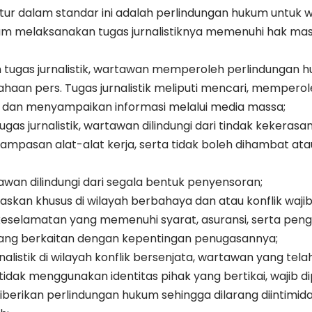
iatur dalam standar ini adalah perlindungan hukum untu
dalam melaksanakan tugas jurnalistiknya memenuhi hak 
tugas jurnalistik, wartawan memperoleh perlindungan h
aan pers. Tugas jurnalistik meliputi mencari, memperole
dan menyampaikan informasi melalui media massa;
gas jurnalistik, wartawan dilindungi dari tindak kekerasa
mpasan alat-alat kerja, serta tidak boleh dihambat atau 
rtawan dilindungi dari segala bentuk penyensoran;
skan khusus di wilayah berbahaya dan atau konflik wajib
keselamatan yang memenuhi syarat, asuransi, serta pen
yang berkaitan dengan kepentingan penugasannya;
alistik di wilayah konflik bersenjata, wartawan yang tel
idak menggunakan identitas pihak yang bertikai, wajib d
iberikan perlindungan hukum sehingga dilarang diintimidasi