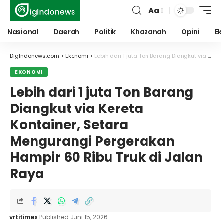
Aa
Font
Resizer
Nasional
Daerah
Politik
Khazanah
Opini
E
DigIndonews.com
>
Ekonomi
>
Lebih dari 1 juta Ton Barang Diangkut via Kereta Kontainer, Setara Mengurangi Pergerakan Hampir 60 Ribu Truk di Jalan Raya
EKONOMI
Lebih dari 1 juta Ton Barang
Diangkut via Kereta
Kontainer, Setara
Mengurangi Pergerakan
Hampir 60 Ribu Truk di Jalan
Raya
vrtitimes
Published Juni 15, 2026