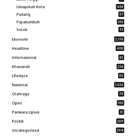
Limapuluh Kota
428
Padang
37
Payakumbuh
255
Solok
73
Ekonomi
2,176
Headline
408
Internasional
82
Khazanah
226
Lifestyle
112
Nasional
1,026
Olahraga
79
Opini
190
Pariwara Lipsus
31
Politik
269
Uncategorized
294