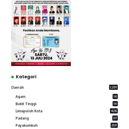
Kategori
Daerah
1,201
Agam
14
Bukit Tinggi
14
Limapuluh Kota
428
Padang
37
Payakumbuh
259