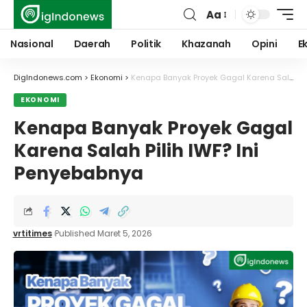
Aa
Font
Resizer
Nasional
Daerah
Politik
Khazanah
Opini
E
DigIndonews.com
>
Ekonomi
>
Kenapa Banyak Proyek Gagal Karena Salah Pilih IWF? Ini Penyebabnya
EKONOMI
Kenapa Banyak Proyek Gagal
Karena Salah Pilih IWF? Ini
Penyebabnya
vrtitimes
Published Maret 5, 2026