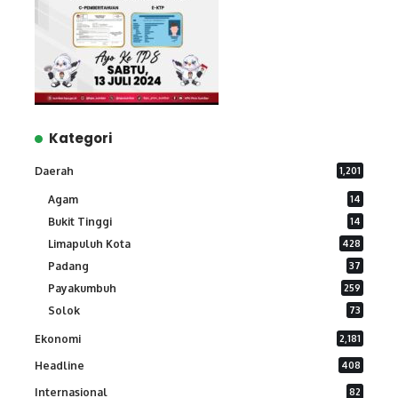
Kategori
Daerah
1,201
Agam
14
Bukit Tinggi
14
Limapuluh Kota
428
Padang
37
Payakumbuh
259
Solok
73
Ekonomi
2,181
Headline
408
Internasional
82