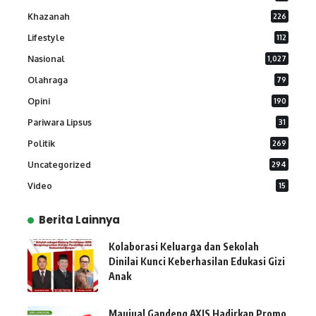
Khazanah
226
Lifestyle
112
Nasional
1,027
Olahraga
79
Opini
190
Pariwara Lipsus
31
Politik
269
Uncategorized
294
Video
15
Berita Lainnya
Kolaborasi Keluarga dan Sekolah
Dinilai Kunci Keberhasilan Edukasi Gizi
Anak
Maujual Gandeng AXIS Hadirkan Promo