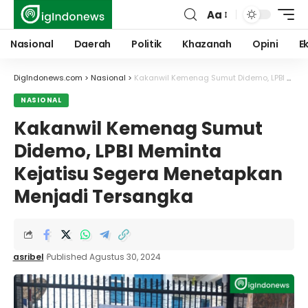
Aa
Font
Resizer
Nasional
Daerah
Politik
Khazanah
Opini
E
DigIndonews.com
>
Nasional
>
Kakanwil Kemenag Sumut Didemo, LPBI Meminta Kejatisu Segera Menetapkan Menjadi Tersangka
NASIONAL
Kakanwil Kemenag Sumut
Didemo, LPBI Meminta
Kejatisu Segera Menetapkan
Menjadi Tersangka
asribel
Published Agustus 30, 2024