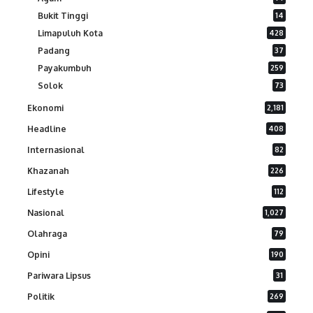
Bukit Tinggi
14
Limapuluh Kota
428
Padang
37
Payakumbuh
259
Solok
73
Ekonomi
2,181
Headline
408
Internasional
82
Khazanah
226
Lifestyle
112
Nasional
1,027
Olahraga
79
Opini
190
Pariwara Lipsus
31
Politik
269