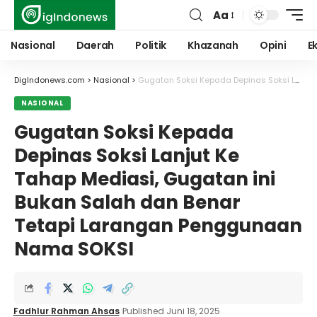
Aa
Font
Resizer
Nasional
Daerah
Politik
Khazanah
Opini
E
DigIndonews.com
>
Nasional
>
Gugatan Soksi Kepada Depinas Soksi Lanjut Ke Tahap Mediasi, Gugatan ini Bukan Salah dan Benar Tetapi Larangan Penggunaan Nama SOKSI
NASIONAL
Gugatan Soksi Kepada
Depinas Soksi Lanjut Ke
Tahap Mediasi, Gugatan ini
Bukan Salah dan Benar
Tetapi Larangan Penggunaan
Nama SOKSI
Fadhlur Rahman Ahsas
Published Juni 18, 2025