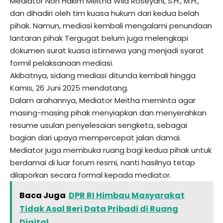
Mediator Non Hakim Meitha Wila Roseyani, S.H., M.H.,
dan dihadiri oleh tim kuasa hukum dari kedua belah
pihak. Namun, mediasi kembali mengalami penundaan
lantaran pihak Tergugat belum juga melengkapi
dokumen surat kuasa istimewa yang menjadi syarat
formil pelaksanaan mediasi.
Akibatnya, sidang mediasi ditunda kembali hingga
Kamis, 26 Juni 2025 mendatang.
Dalam arahannya, Mediator Meitha meminta agar
masing-masing pihak menyiapkan dan menyerahkan
resume usulan penyelesaian sengketa, sebagai
bagian dari upaya mempercepat jalan damai.
Mediator juga membuka ruang bagi kedua pihak untuk
berdamai di luar forum resmi, nanti hasilnya tetap
dilaporkan secara formal kepada mediator.
Baca Juga
DPR RI Himbau Masyarakat
Tidak Asal Beri Data Pribadi di Ruang
Digital