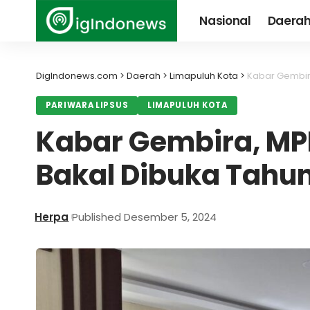
Nasional
Daera
DigIndonews.com
>
Daerah
>
Limapuluh Kota
>
Kabar Gembira
PARIWARA LIPSUS
LIMAPULUH KOTA
Kabar Gembira, MPP
Bakal Dibuka Tahu
Herpa
Published Desember 5, 2024