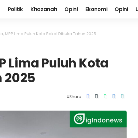
h
Politik
Khazanah
Opini
Ekonomi
Opini
, MPP Lima Puluh Kota Bakal Dibuka Tahun 2025
 Lima Puluh Kota
n 2025
Share