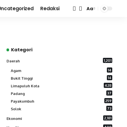
Uncategorized
Redaksi
Aa
Font
Resizer
Kategori
1,201
Daerah
14
Agam
14
Bukit Tinggi
428
Limapuluh Kota
37
Padang
259
Payakumbuh
73
Solok
2,181
Ekonomi