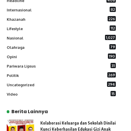
408
Headline
82
Internasional
226
Khazanah
112
Lifestyle
1,027
Nasional
79
Olahraga
190
Opini
31
Pariwara Lipsus
269
Politik
294
Uncategorized
15
Video
Berita Lainnya
Kolaborasi Keluarga dan Sekolah Dinilai
Kunci Keberhasilan Edukasi Gizi Anak