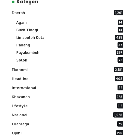
Kategori
Daerah
1,201
Agam
14
Bukit Tinggi
14
Limapuluh Kota
428
Padang
37
Payakumbuh
259
Solok
73
Ekonomi
2,181
Headline
408
Internasional
82
Khazanah
226
Lifestyle
112
Nasional
1,028
Olahraga
79
Opini
190