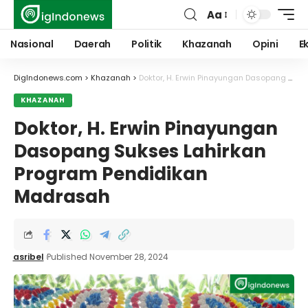
Aa
Font
Resizer
Nasional
Daerah
Politik
Khazanah
Opini
E
DigIndonews.com
>
Khazanah
>
Doktor, H. Erwin Pinayungan Dasopang Sukses Lahirkan Program Pendidikan Madrasah
KHAZANAH
Doktor, H. Erwin Pinayungan
Dasopang Sukses Lahirkan
Program Pendidikan
Madrasah
asribel
Published November 28, 2024