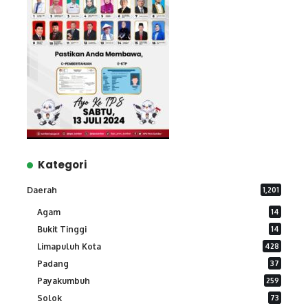
Kategori
Daerah
1,201
Agam
14
Bukit Tinggi
14
Limapuluh Kota
428
Padang
37
Payakumbuh
259
Solok
73