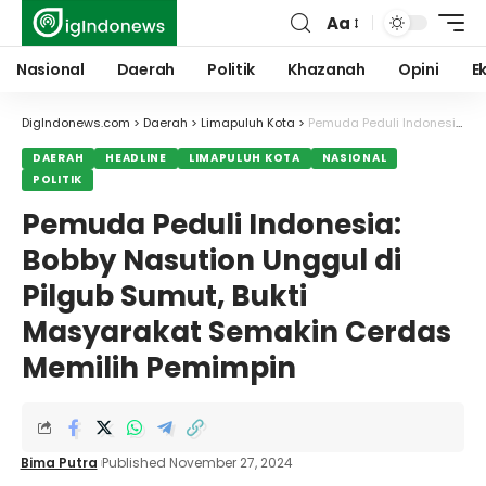
Aa
Font
Resizer
Nasional
Daerah
Politik
Khazanah
Opini
E
DigIndonews.com
>
Daerah
>
Limapuluh Kota
>
Pemuda Peduli Indonesia: Bobby Nasution Unggul di Pilgub Sumut, Bukti Masyarakat Semakin Cerdas Memilih Pemimpin
DAERAH
HEADLINE
LIMAPULUH KOTA
NASIONAL
POLITIK
Pemuda Peduli Indonesia:
Bobby Nasution Unggul di
Pilgub Sumut, Bukti
Masyarakat Semakin Cerdas
Memilih Pemimpin
Bima Putra
Published November 27, 2024