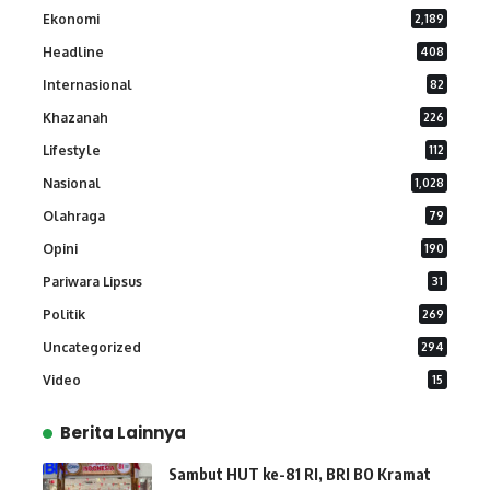
Ekonomi
2,189
Headline
408
Internasional
82
Khazanah
226
Lifestyle
112
Nasional
1,028
Olahraga
79
Opini
190
Pariwara Lipsus
31
Politik
269
Uncategorized
294
Video
15
Berita Lainnya
Sambut HUT ke-81 RI, BRI BO Kramat