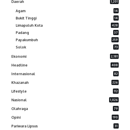
Daerah
1,201
Agam
14
Bukit Tinggi
14
Limapuluh Kota
428
Padang
37
Payakumbuh
259
Solok
73
Ekonomi
2,181
Headline
408
Internasional
82
Khazanah
226
Lifestyle
112
Nasional
1,026
Olahraga
79
Opini
190
Pariwara Lipsus
31