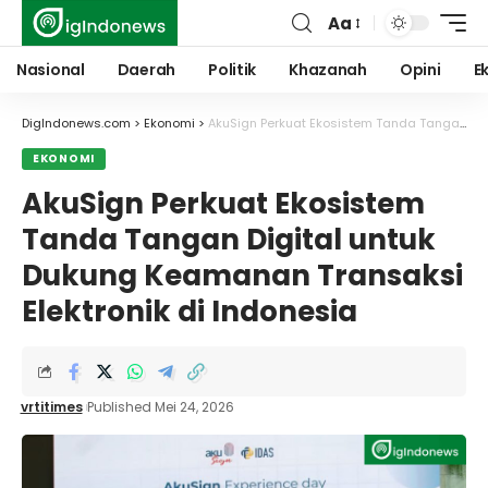
Aa
Font
Resizer
Nasional
Daerah
Politik
Khazanah
Opini
E
DigIndonews.com
>
Ekonomi
>
AkuSign Perkuat Ekosistem Tanda Tangan Digital untuk Dukung Keamanan Transaksi Elektronik di Indonesia
EKONOMI
AkuSign Perkuat Ekosistem
Tanda Tangan Digital untuk
Dukung Keamanan Transaksi
Elektronik di Indonesia
vrtitimes
Published Mei 24, 2026