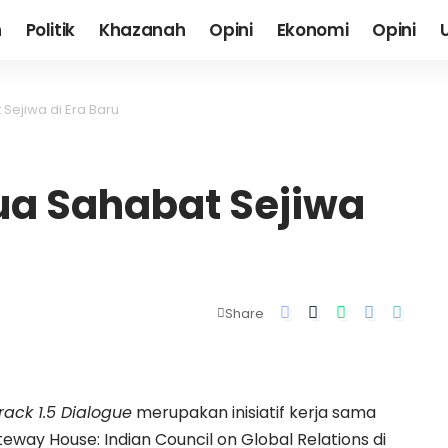
h
Politik
Khazanah
Opini
Ekonomi
Opini
Sejiwa di Era Baru
ua Sahabat Sejiwa
Share
rack 1.5 Dialogue
merupakan inisiatif kerja sama
way House: Indian Council on Global Relations di