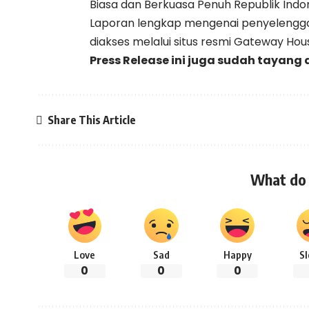
Biasa dan Berkuasa Penuh Republik Indon
Laporan lengkap mengenai penyelenggar
diakses melalui situs resmi Gateway Hou
Press Release ini juga sudah tayang 
Share This Article
What do 
Love
Sad
Happy
S
0
0
0