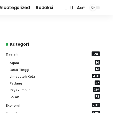
Uncategorized
Redaksi
Aa
Font
Resizer
Kategori
1,201
Daerah
14
Agam
14
Bukit Tinggi
428
Limapuluh Kota
37
Padang
259
Payakumbuh
73
Solok
2,181
Ekonomi