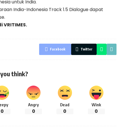
esia untuk India.
aan India-Indonesia Track 1.5 Dialogue dapat
se.
di
VRITIMES.
Facebook
Twitter
you think?
leepy
Angry
Dead
Wink
0
0
0
0