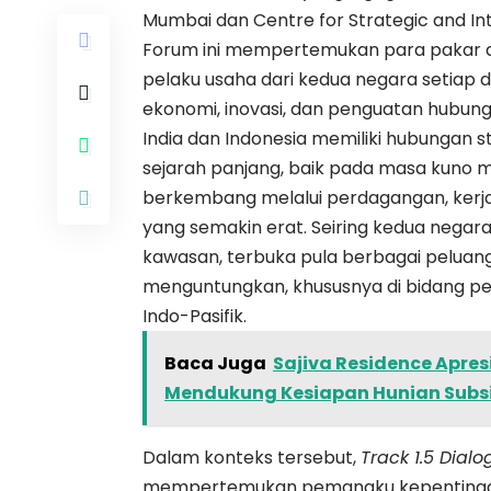
Mumbai dan Centre for Strategic and Inte
Forum ini mempertemukan para pakar da
pelaku usaha dari kedua negara setiap
ekonomi, inovasi, dan penguatan hubunga
India dan Indonesia memiliki hubungan s
sejarah panjang, baik pada masa kuno 
berkembang melalui perdagangan, kerja
yang semakin erat. Seiring kedua negar
kawasan, terbuka pula berbagai peluan
menguntungkan, khususnya di bidang pe
Indo-Pasifik.
Baca Juga
Sajiva Residence Apre
Mendukung Kesiapan Hunian Subsid
Dalam konteks tersebut,
Track 1.5 Dial
mempertemukan pemangku kepentingan d