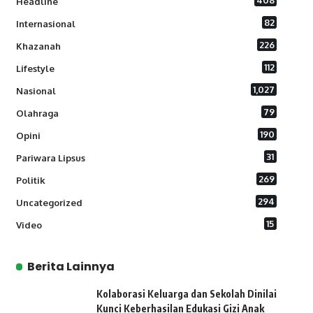
408
Headline
82
Internasional
226
Khazanah
112
Lifestyle
1,027
Nasional
79
Olahraga
190
Opini
31
Pariwara Lipsus
269
Politik
294
Uncategorized
15
Video
Berita Lainnya
Kolaborasi Keluarga dan Sekolah Dinilai
Kunci Keberhasilan Edukasi Gizi Anak