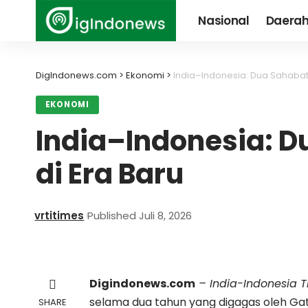
Nasional
Daera
DigIndonews.com
>
Ekonomi
>
India–Indonesia: Dua Sahabat 
EKONOMI
India–Indonesia: D
di Era Baru
vrtitimes
Published Juli 8, 2026
Digindonews.com
– India-Indonesia T
selama dua tahun yang digagas oleh Gate
SHARE