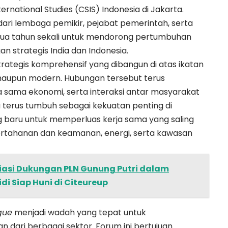
rnational Studies (CSIS) Indonesia di Jakarta.
ri lembaga pemikir, pejabat pemerintah, serta
 dua tahun sekali untuk mendorong pertumbuhan
n strategis India dan Indonesia.
trategis komprehensif yang dibangun di atas ikatan
maupun modern. Hubungan tersebut terus
 sama ekonomi, serta interaksi antar masyarakat
a terus tumbuh sebagai kekuatan penting di
g baru untuk memperluas kerja sama yang saling
rtahanan dan keamanan, energi, serta kawasan
siasi Dukungan PLN Gunung Putri dalam
i Siap Huni di Citeureup
ogue
menjadi wadah yang tepat untuk
ari berbagai sektor. Forum ini bertujuan