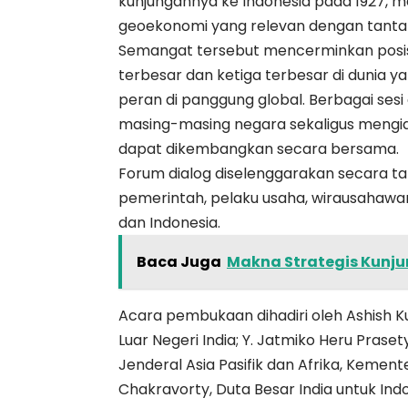
kunjungannya ke Indonesia pada 1927, me
geoekonomi yang relevan dengan tanta
Semangat tersebut mencerminkan posisi
terbesar dan ketiga terbesar di dunia 
peran di panggung global. Berbagai sesi
masing-masing negara sekaligus mengide
dapat dikembangkan secara bersama.
Forum dialog diselenggarakan secara 
pemerintah, pelaku usaha, wirausahawan
dan Indonesia.
Baca Juga
Makna Strategis Kunju
Acara pembukaan dihadiri oleh Ashish K
Luar Negeri India; Y. Jatmiko Heru Praset
Jenderal Asia Pasifik dan Afrika, Kement
Chakravorty, Duta Besar India untuk Indo