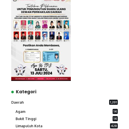
Kategori
Daerah
1,201
Agam
14
Bukit Tinggi
14
Limapuluh Kota
428