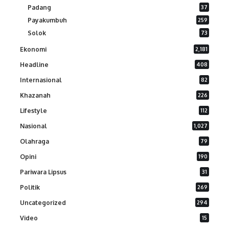
Padang
37
Payakumbuh
259
Solok
73
Ekonomi
2,181
Headline
408
Internasional
82
Khazanah
226
Lifestyle
112
Nasional
1,027
Olahraga
79
Opini
190
Pariwara Lipsus
31
Politik
269
Uncategorized
294
Video
15