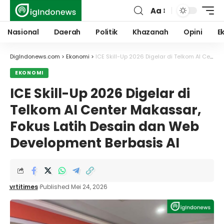
Aa
Font
Resizer
Nasional
Daerah
Politik
Khazanah
Opini
E
DigIndonews.com
>
Ekonomi
>
ICE Skill-Up 2026 Digelar di Telkom AI Center Makassar, Fokus Latih Desain dan Web Development Berbasis AI
EKONOMI
ICE Skill-Up 2026 Digelar di
Telkom AI Center Makassar,
Fokus Latih Desain dan Web
Development Berbasis AI
vrtitimes
Published Mei 24, 2026