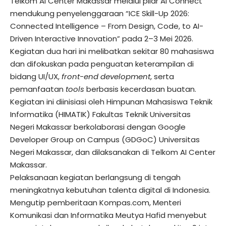
Telkom AI Center Makassar melalui pilar AI Connect
mendukung penyelenggaraan “ICE Skill-Up 2026:
Connected Intelligence – From Design, Code, to AI-
Driven Interactive Innovation” pada 2–3 Mei 2026.
Kegiatan dua hari ini melibatkan sekitar 80 mahasiswa
dan difokuskan pada penguatan keterampilan di
bidang UI/UX,
front-end development
, serta
pemanfaatan
tools
berbasis kecerdasan buatan.
Kegiatan ini diinisiasi oleh Himpunan Mahasiswa Teknik
Informatika (HIMATIK) Fakultas Teknik Universitas
Negeri Makassar berkolaborasi dengan Google
Developer Group on Campus (GDGoC) Universitas
Negeri Makassar, dan dilaksanakan di Telkom AI Center
Makassar.
Pelaksanaan kegiatan berlangsung di tengah
meningkatnya kebutuhan talenta digital di Indonesia.
Mengutip pemberitaan Kompas.com, Menteri
Komunikasi dan Informatika Meutya Hafid menyebut