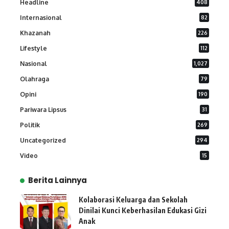
Headline
408
Internasional
82
Khazanah
226
Lifestyle
112
Nasional
1,027
Olahraga
79
Opini
190
Pariwara Lipsus
31
Politik
269
Uncategorized
294
Video
15
Berita Lainnya
Kolaborasi Keluarga dan Sekolah
Dinilai Kunci Keberhasilan Edukasi Gizi
Anak