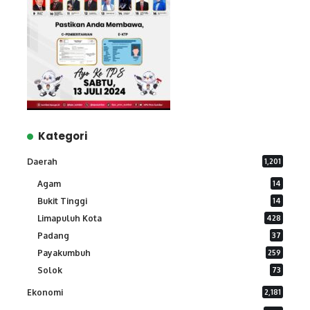
Kategori
Daerah
1,201
Agam
14
Bukit Tinggi
14
Limapuluh Kota
428
Padang
37
Payakumbuh
259
Solok
73
Ekonomi
2,181