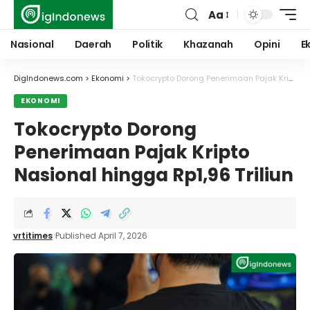
Aa
Font
Resizer
Nasional
Daerah
Politik
Khazanah
Opini
E
DigIndonews.com
>
Ekonomi
>
Tokocrypto Dorong Penerimaan Pajak Kripto Nasional hingga Rp1,96 Triliun
EKONOMI
Tokocrypto Dorong
Penerimaan Pajak Kripto
Nasional hingga Rp1,96 Triliun
vrtitimes
Published April 7, 2026