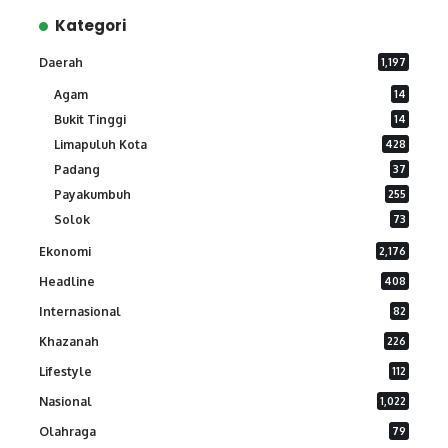
Kategori
Daerah
1,197
Agam
14
Bukit Tinggi
14
Limapuluh Kota
428
Padang
37
Payakumbuh
255
Solok
73
Ekonomi
2,176
Headline
408
Internasional
82
Khazanah
226
Lifestyle
112
Nasional
1,022
Olahraga
79