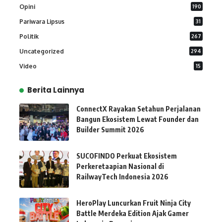
Opini
190
Pariwara Lipsus
31
Politik
267
Uncategorized
294
Video
15
Berita Lainnya
ConnectX Rayakan Setahun Perjalanan
Bangun Ekosistem Lewat Founder dan
Builder Summit 2026
SUCOFINDO Perkuat Ekosistem
Perkeretaapian Nasional di
RailwayTech Indonesia 2026
HeroPlay Luncurkan Fruit Ninja City
Battle Merdeka Edition Ajak Gamer