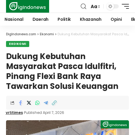
Aa
Font
Resizer
Nasional
Daerah
Politik
Khazanah
Opini
E
DigIndonews.com
>
Ekonomi
>
Dukung Kebutuhan Masyarakat Pasca Idulfitri, Pinang Flexi Bank Raya Tawarkan Solusi Keuangan
EKONOMI
Dukung Kebutuhan
Masyarakat Pasca Idulfitri,
Pinang Flexi Bank Raya
Tawarkan Solusi Keuangan
vrtitimes
Published April 7, 2026