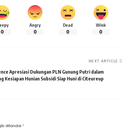
leepy
Angry
Dead
Wink
0
0
0
0
NEXT ARTICLE
dence Apresiasi Dukungan PLN Gunung Putri dalam
 Kesiapan Hunian Subsidi Siap Huni di Citeureup
ib ditandai
*