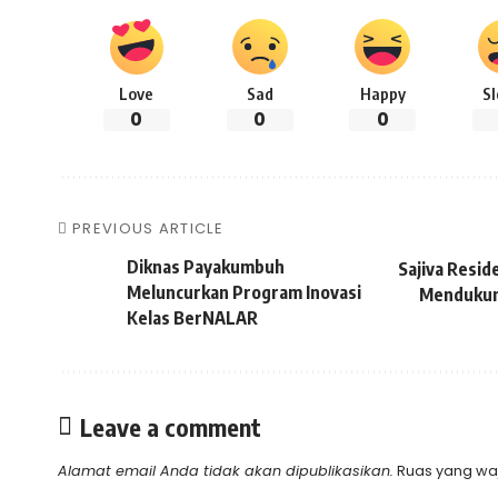
Love
Sad
Happy
S
0
0
0
PREVIOUS ARTICLE
Diknas Payakumbuh
Sajiva Resi
Meluncurkan Program Inovasi
Mendukung
Kelas BerNALAR
Leave a comment
Alamat email Anda tidak akan dipublikasikan.
Ruas yang waj