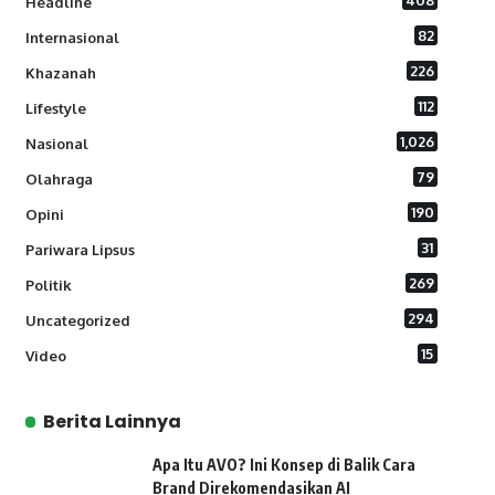
408
Headline
82
Internasional
226
Khazanah
112
Lifestyle
1,026
Nasional
79
Olahraga
190
Opini
31
Pariwara Lipsus
269
Politik
294
Uncategorized
15
Video
Berita Lainnya
Apa Itu AVO? Ini Konsep di Balik Cara
Brand Direkomendasikan AI