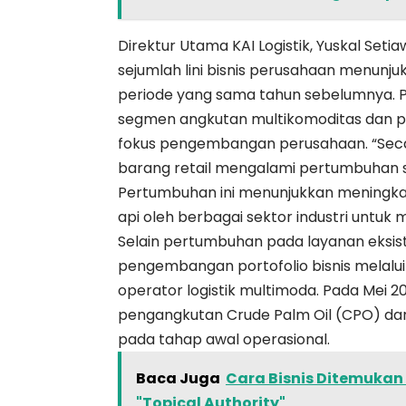
Direktur Utama KAI Logistik, Yuskal Se
sejumlah lini bisnis perusahaan menunj
periode yang sama tahun sebelumnya. 
segmen angkutan multikomoditas dan pe
fokus pengembangan perusahaan. “Secara
barang retail mengalami pertumbuhan 
Pertumbuhan ini menunjukkan meningkat
api oleh berbagai sektor industri untuk m
Selain pertumbuhan pada layanan eksisti
pengembangan portofolio bisnis melalu
operator logistik multimoda. Pada Mei 
pengangkutan Crude Palm Oil (CPO) dan 
pada tahap awal operasional.
Baca Juga
Cara Bisnis Ditemukan 
"Topical Authority"