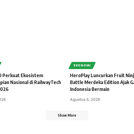
EKONOMI
 Perkuat Ekosistem
HeroPlay Luncurkan Fruit Ninj
pian Nasional di RailwayTech
Battle Merdeka Edition Ajak 
2026
Indonesia Bermain
026
Agustus 6, 2026
Show More