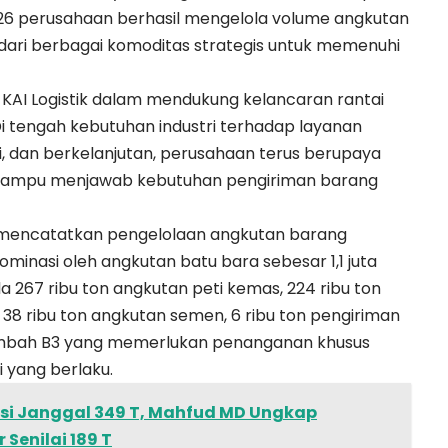
26 perusahaan berhasil mengelola volume angkutan
i dari berbagai komoditas strategis untuk memenuhi
AI Logistik dalam mendukung kelancaran rantai
Di tengah kebutuhan industri terhadap layanan
asi, dan berkelanjutan, perusahaan terus berupaya
 mampu menjawab kebutuhan pengiriman barang
sil mencatatkan pengelolaan angkutan barang
dominasi oleh angkutan batu bara sebesar 1,1 juta
la 267 ribu ton angkutan peti kemas, 224 ribu ton
 38 ribu ton angkutan semen, 6 ribu ton pengiriman
 limbah B3 yang memerlukan penanganan khusus
 yang berlaku.
si Janggal 349 T, Mahfud MD Ungkap
Senilai 189 T