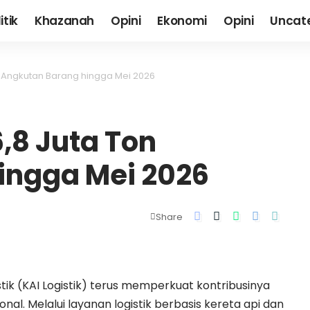
itik
Khazanah
Opini
Ekonomi
Opini
Uncat
Ton Angkutan Barang hingga Mei 2026
6,8 Juta Ton
ingga Mei 2026
Share
stik (KAI Logistik) terus memperkuat kontribusinya
al. Melalui layanan logistik berbasis kereta api dan