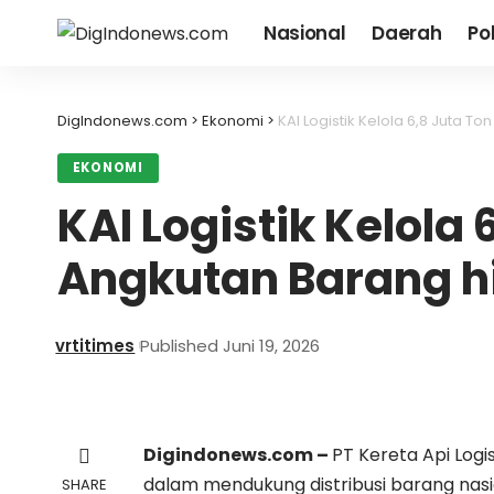
Nasional
Daerah
Pol
DigIndonews.com
>
Ekonomi
>
KAI Logistik Kelola 6,8 Juta 
EKONOMI
KAI Logistik Kelola 
Angkutan Barang h
vrtitimes
Published Juni 19, 2026
Digindonews.com –
PT Kereta Api Logi
dalam mendukung distribusi barang nasion
SHARE