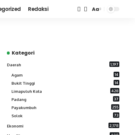
egorized
Redaksi
Aa
Font
Resizer
Kategori
1,197
Daerah
14
Agam
14
Bukit Tinggi
428
Limapuluh Kota
37
Padang
255
Payakumbuh
73
Solok
2,178
Ekonomi