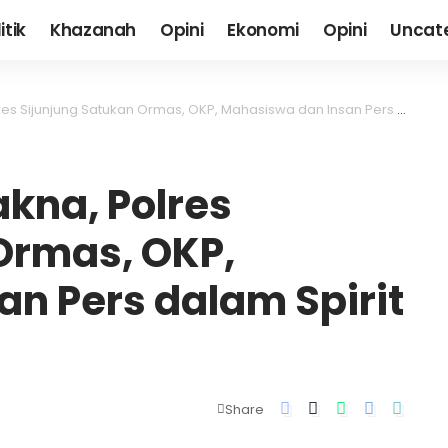
itik
Khazanah
Opini
Ekonomi
Opini
Uncat
ung Satukan Ormas, OKP, Mahasiswa dan Insan Pers dalam Spirit Kebersamaan
na, Polres
Ormas, OKP,
n Pers dalam Spirit
Share