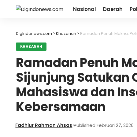
Nasional
Daerah
Pol
DigIndonews.com
>
Khazanah
>
Ramadan Penuh Makna, Polres Sijunj
KHAZANAH
Ramadan Penuh Mak
Sijunjung Satukan 
Mahasiswa dan Insa
Kebersamaan
Fadhlur Rahman Ahsas
Published Februari 27, 2026