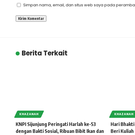
Simpan nama, email, dan situs web saya pada peramban 
Berita Terkait
KHAZANAH
KHAZANAH
KNPI Sijunjung Peringati Harlah ke-53
Hari Bhakti
dengan Bakti Sosial, Ribuan Bibit Ikan dan
Beri Kuli