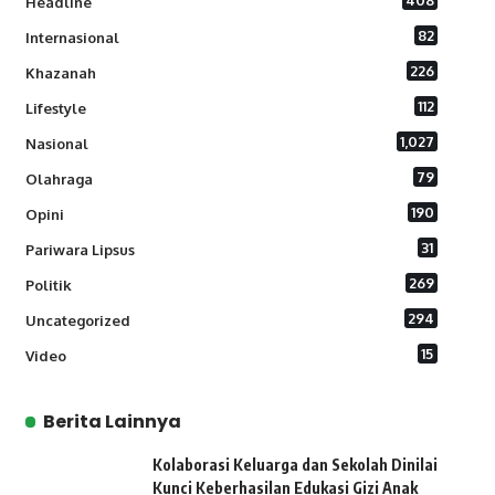
408
Headline
82
Internasional
226
Khazanah
112
Lifestyle
1,027
Nasional
79
Olahraga
190
Opini
31
Pariwara Lipsus
269
Politik
294
Uncategorized
15
Video
Berita Lainnya
Kolaborasi Keluarga dan Sekolah Dinilai
Kunci Keberhasilan Edukasi Gizi Anak