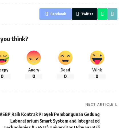
Facebook
Twitter
you think?
leepy
Angry
Dead
Wink
0
0
0
0
NEXT ARTICLE
WSBP Raih Kontrak Proyek Pembangunan Gedung
Laboratorium Smart System and Integrated
Technologies (L-SSIT) Universitas Udayana Bali