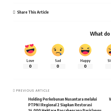
Share This Article
What do 
Love
Sad
Happy
S
0
0
0
PREVIOUS ARTICLE
Holding Perkebunan Nusantara melalui
PTPN I Regional 2 Siapkan Restorasi
14.000 Hektare Pascabencana Pasirlangu