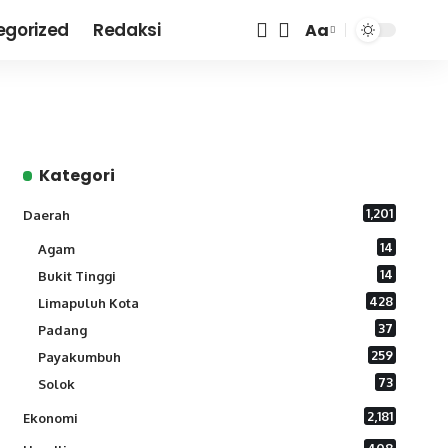
egorized
Redaksi
Aa
Font
Resizer
Kategori
1,201
Daerah
14
Agam
14
Bukit Tinggi
428
Limapuluh Kota
37
Padang
259
Payakumbuh
73
Solok
2,181
Ekonomi