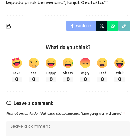
kepada pihak berwenang”, lanjut Geofakta.**
Facebook
What do you think?
Love
Sad
Happy
Sleepy
Angry
Dead
Wink
0
0
0
0
0
0
0
Leave a comment
Alamat email Anda tidak akan dipublikasikan.
Ruas yang wajib ditandai
*