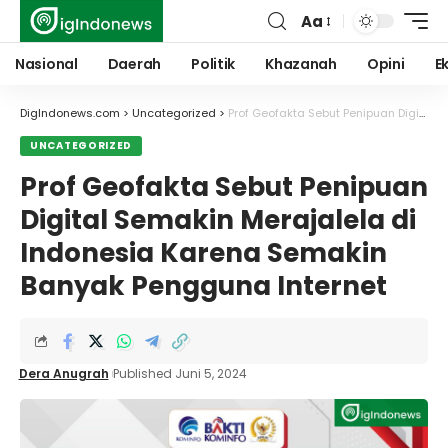
Aa
Font
Resizer
Nasional
Daerah
Politik
Khazanah
Opini
E
DigIndonews.com
>
Uncategorized
>
Prof Geofakta Sebut Penipuan Digital Semakin Merajalela di Indonesia Karena Semakin Banyak Pengguna Internet
UNCATEGORIZED
Prof Geofakta Sebut Penipuan
Digital Semakin Merajalela di
Indonesia Karena Semakin
Banyak Pengguna Internet
Dera Anugrah
Published Juni 5, 2024