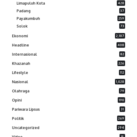
Limapuluh Kota
428
Padang
37
Payakumbuh
259
Solok
73
Ekonomi
2,187
Headline
408
Internasional
82
Khazanah
226
Lifestyle
112
Nasional
1,028
Olahraga
79
Opini
190
Pariwara Lipsus
31
Politik
269
Uncategorized
294
Video
15