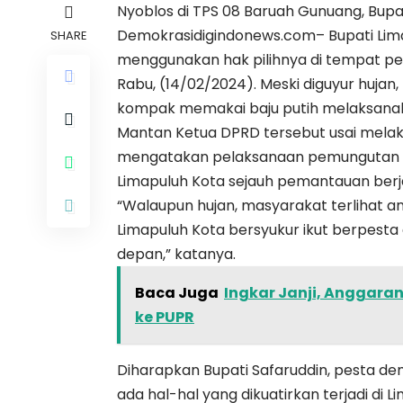
Nyoblos di TPS 08 Baruah Gunuang, Bupa
Demokrasidigindonews.com– Bupati Lima
SHARE
menggunakan hak pilihnya di tempat pe
Rabu, (14/02/2024). Meski diguyur huja
kompak memakai baju putih melaksanak
Mantan Ketua DPRD tersebut usai mela
mengatakan pelaksanaan pemungutan sua
Limapuluh Kota sejauh pemantauan berja
“Walaupun hujan, masyarakat terlihat an
Limapuluh Kota bersyukur ikut berpest
depan,” katanya.
Baca Juga
Ingkar Janji, Anggaran
ke PUPR
Diharapkan Bupati Safaruddin, pesta dem
ada hal-hal yang dikuatirkan terjadi di