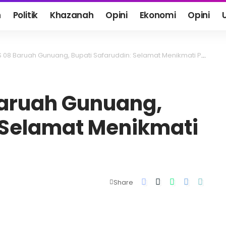
h
Politik
Khazanah
Opini
Ekonomi
Opini
08 Baruah Gunuang, Bupati Safaruddin: Selamat Menikmati Pesta Demokrasi
Baruah Gunuang,
 Selamat Menikmati
Share