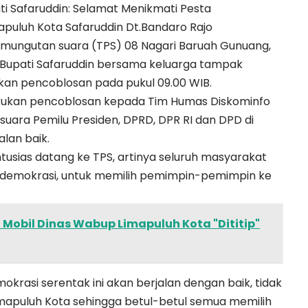
ti Safaruddin: Selamat Menikmati Pesta
puluh Kota Safaruddin Dt.Bandaro Rajo
mungutan suara (TPS) 08 Nagari Baruah Gunuang,
n, Bupati Safaruddin bersama keluarga tampak
an pencoblosan pada pukul 09.00 WIB.
kukan pencoblosan kepada Tim Humas Diskominfo
ra Pemilu Presiden, DPRD, DPR RI dan DPD di
lan baik.
tusias datang ke TPS, artinya seluruh masyarakat
a demokrasi, untuk memilih pemimpin-pemimpin ke
 Mobil Dinas Wabup Limapuluh Kota "Dititip"
okrasi serentak ini akan berjalan dengan baik, tidak
 Limapuluh Kota sehingga betul-betul semua memilih