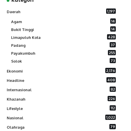
Kategori
1,197
Daerah
14
Agam
14
Bukit Tinggi
428
Limapuluh Kota
37
Padang
255
Payakumbuh
73
Solok
2,176
Ekonomi
408
Headline
82
Internasional
226
Khazanah
112
Lifestyle
1,022
Nasional
79
Olahraga