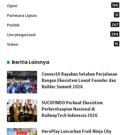
190
Opini
31
Pariwara Lipsus
267
Politik
294
Uncategorized
15
Video
Berita Lainnya
ConnectX Rayakan Setahun Perjalanan
Bangun Ekosistem Lewat Founder dan
Builder Summit 2026
SUCOFINDO Perkuat Ekosistem
Perkeretaapian Nasional di
RailwayTech Indonesia 2026
HeroPlay Luncurkan Fruit Ninja City