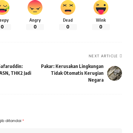
leepy
Angry
Dead
Wink
0
0
0
0
NEXT ARTICLE
Safaruddin:
Pakar: Kerusakan Lingkungan
ASN, THK2 Jadi
Tidak Otomatis Kerugian
Negara
ib ditandai
*