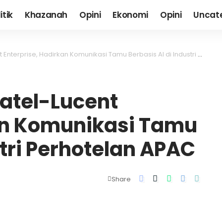
itik
Khazanah
Opini
Ekonomi
Opini
Uncat
prise, Hadirkan Komunikasi Tamu Berbasis AI di Industri Perhotelan APAC
atel-Lucent
kan Komunikasi Tamu
stri Perhotelan APAC
Share