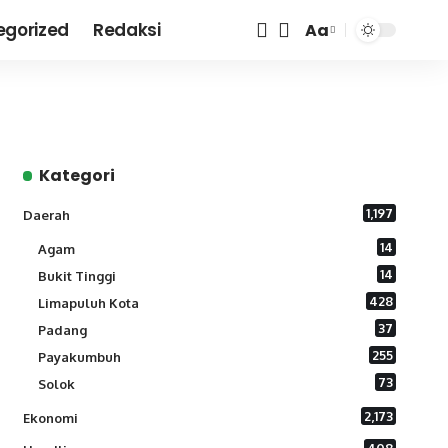
egorized
Redaksi
Aa
Font
Resizer
Kategori
1,197
Daerah
14
Agam
14
Bukit Tinggi
428
Limapuluh Kota
37
Padang
255
Payakumbuh
73
Solok
2,173
Ekonomi