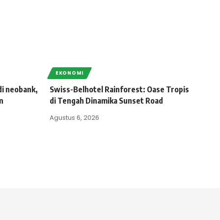
EKONOMI
di neobank,
Swiss-Belhotel Rainforest: Oase Tropis
n
di Tengah Dinamika Sunset Road
Agustus 6, 2026