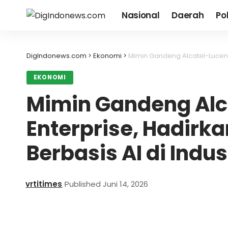
Nasional
Daerah
Pol
DigIndonews.com
>
Ekonomi
>
Mimin Gandeng Alcatel-Lucent Enter
EKONOMI
Mimin Gandeng Alc
Enterprise, Hadir
Berbasis AI di Indu
vrtitimes
Published Juni 14, 2026