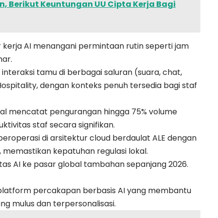
n, Berikut Keuntungan UU Cipta Kerja Bagi
kerja AI menangani permintaan rutin seperti jam
mar.
teraksi tamu di berbagai saluran (suara, chat,
ospitality, dengan konteks penuh tersedia bagi staf
awal mencatat pengurangan hingga 75% volume
ivitas staf secara signifikan.
eroperasi di arsitektur cloud berdaulat ALE dengan
a, memastikan kepatuhan regulasi lokal.
tas AI ke pasar global tambahan sepanjang 2026.
h platform percakapan berbasis AI yang membantu
ng mulus dan terpersonalisasi.