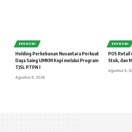
EKONOMI
EKONOMI
Holding Perkebunan Nusantara Perkuat
POS Retail 
Daya Saing UMKM Kopi melalui Program
Stok, dan M
TJSL PTPN I
Agustus 6, 2
Agustus 6, 2026