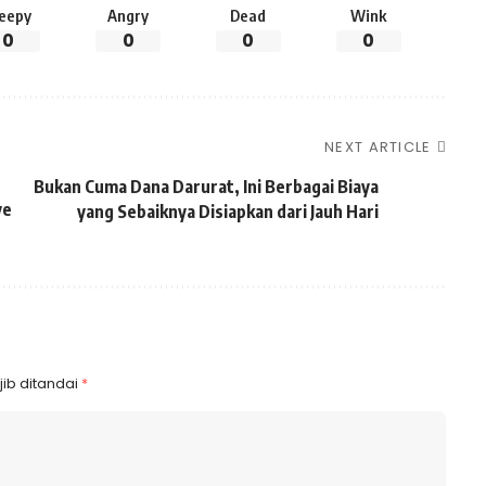
leepy
Angry
Dead
Wink
0
0
0
0
NEXT ARTICLE
Bukan Cuma Dana Darurat, Ini Berbagai Biaya
ve
yang Sebaiknya Disiapkan dari Jauh Hari
ib ditandai
*