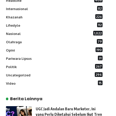
408
Headline
82
Internasional
226
Khazanah
112
Lifestyle
1,022
Nasional
79
Olahraga
190
Opini
31
Pariwara Lipsus
267
Politik
294
Uncategorized
15
Video
Berita Lainnya
UGC Jadi Andalan Baru Marketer, Ini
yang Perlu Diketahui Sebelum Ikut Tren