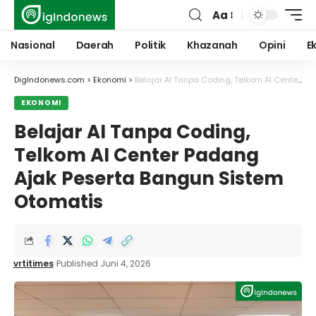
Aa
Font
Resizer
Nasional
Daerah
Politik
Khazanah
Opini
E
DigIndonews.com
>
Ekonomi
>
Belajar AI Tanpa Coding, Telkom AI Center Padang Ajak Peserta Bangun Sistem Otomatis
EKONOMI
Belajar AI Tanpa Coding,
Telkom AI Center Padang
Ajak Peserta Bangun Sistem
Otomatis
vrtitimes
Published Juni 4, 2026