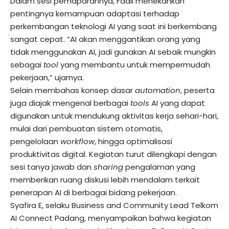
Dalam sesi pemaparannya, Fadli menekankan
pentingnya kemampuan adaptasi terhadap
perkembangan teknologi AI yang saat ini berkembang
sangat cepat. “AI akan menggantikan orang yang
tidak menggunakan AI, jadi gunakan AI sebaik mungkin
sebagai
tool
yang membantu untuk mempermudah
pekerjaan,” ujarnya.
Selain membahas konsep dasar
automation
, peserta
juga diajak mengenal berbagai
tools
AI yang dapat
digunakan untuk mendukung aktivitas kerja sehari-hari,
mulai dari pembuatan sistem otomatis,
pengelolaan
workflow
, hingga optimalisasi
produktivitas digital. Kegiatan turut dilengkapi dengan
sesi tanya jawab dan
sharing
pengalaman yang
memberikan ruang diskusi lebih mendalam terkait
penerapan AI di berbagai bidang pekerjaan.
Syafira E, selaku Business and Community Lead Telkom
AI Connect Padang, menyampaikan bahwa kegiatan