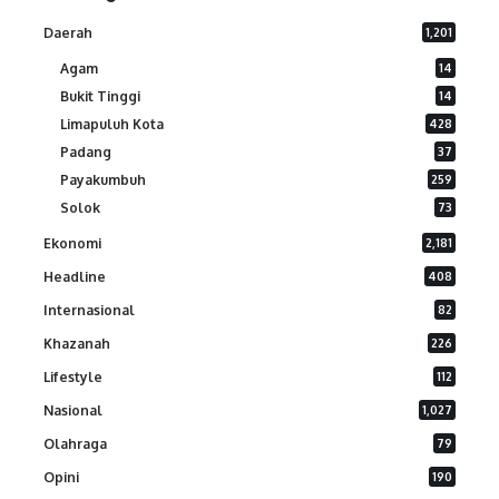
Daerah
1,201
Agam
14
Bukit Tinggi
14
Limapuluh Kota
428
Padang
37
Payakumbuh
259
Solok
73
Ekonomi
2,181
Headline
408
Internasional
82
Khazanah
226
Lifestyle
112
Nasional
1,027
Olahraga
79
Opini
190