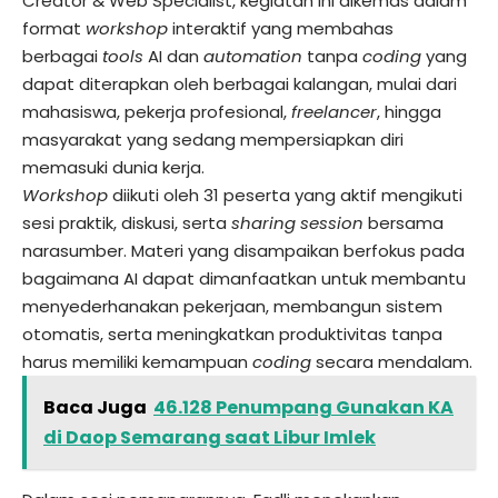
Creator & Web Specialist, kegiatan ini dikemas dalam
format
workshop
interaktif yang membahas
berbagai
tools
AI dan
automation
tanpa
coding
yang
dapat diterapkan oleh berbagai kalangan, mulai dari
mahasiswa, pekerja profesional,
freelancer
, hingga
masyarakat yang sedang mempersiapkan diri
memasuki dunia kerja.
Workshop
diikuti oleh 31 peserta yang aktif mengikuti
sesi praktik, diskusi, serta
sharing session
bersama
narasumber. Materi yang disampaikan berfokus pada
bagaimana AI dapat dimanfaatkan untuk membantu
menyederhanakan pekerjaan, membangun sistem
otomatis, serta meningkatkan produktivitas tanpa
harus memiliki kemampuan
coding
secara mendalam.
Baca Juga
46.128 Penumpang Gunakan KA
di Daop Semarang saat Libur Imlek