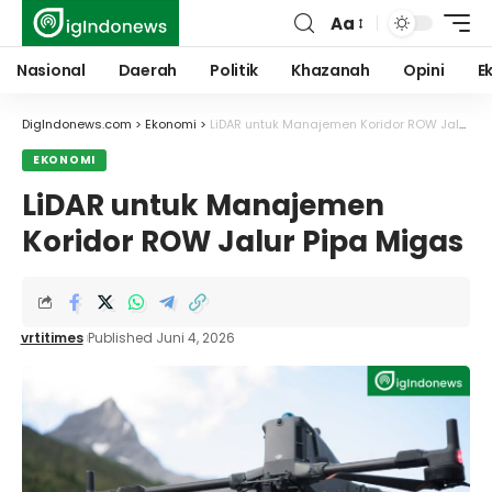
Aa
Font
Resizer
Nasional
Daerah
Politik
Khazanah
Opini
E
DigIndonews.com
>
Ekonomi
>
LiDAR untuk Manajemen Koridor ROW Jalur Pipa Migas
EKONOMI
LiDAR untuk Manajemen
Koridor ROW Jalur Pipa Migas
vrtitimes
Published Juni 4, 2026