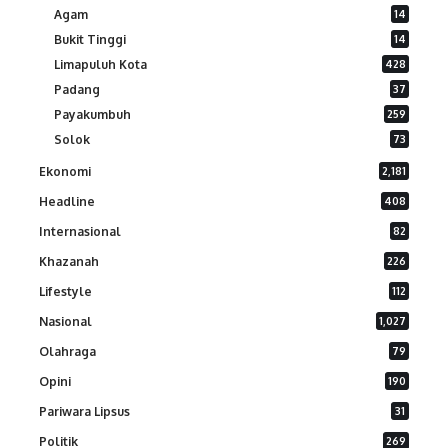
Agam
14
Bukit Tinggi
14
Limapuluh Kota
428
Padang
37
Payakumbuh
259
Solok
73
Ekonomi
2,181
Headline
408
Internasional
82
Khazanah
226
Lifestyle
112
Nasional
1,027
Olahraga
79
Opini
190
Pariwara Lipsus
31
Politik
269