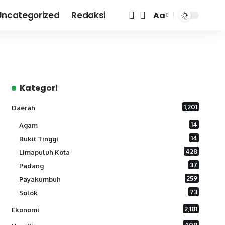
Uncategorized
Redaksi
Aa
Font
Resizer
Kategori
1,201
Daerah
14
Agam
14
Bukit Tinggi
428
Limapuluh Kota
37
Padang
259
Payakumbuh
73
Solok
2,181
Ekonomi