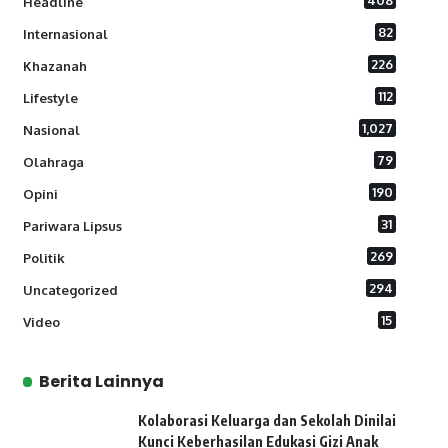
408
Headline
82
Internasional
226
Khazanah
112
Lifestyle
1,027
Nasional
79
Olahraga
190
Opini
31
Pariwara Lipsus
269
Politik
294
Uncategorized
15
Video
Berita Lainnya
Kolaborasi Keluarga dan Sekolah Dinilai
Kunci Keberhasilan Edukasi Gizi Anak