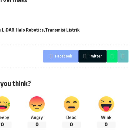
di
VRITIMES
e LiDAR
Halo Robotics
Transmisi Listrik
Facebook
Twitter
you think?
leepy
Angry
Dead
Wink
0
0
0
0