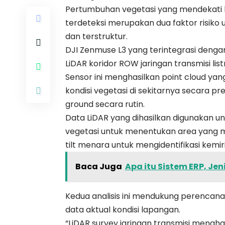
Pertumbuhan vegetasi yang mendekati k
terdeteksi merupakan dua faktor risi
dan terstruktur.
DJI Zenmuse L3
yang terintegrasi deng
LiDAR koridor ROW jaringan transmisi listr
Sensor ini menghasilkan point cloud ya
kondisi vegetasi di sekitarnya secara pre
ground secara rutin.
Data LiDAR yang dihasilkan digunakan u
vegetasi untuk menentukan area yang m
tilt menara untuk mengidentifikasi kemi
Baca Juga
Apa itu Sistem ERP, Je
Kedua analisis ini mendukung perencan
data aktual kondisi lapangan.
“LiDAR survey jaringan transmisi menghas