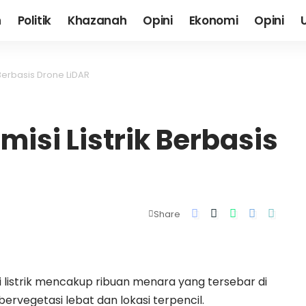
h
Politik
Khazanah
Opini
Ekonomi
Opini
 Berbasis Drone LiDAR
misi Listrik Berbasis
Share
i listrik mencakup ribuan menara yang tersebar di
bervegetasi lebat dan lokasi terpencil.