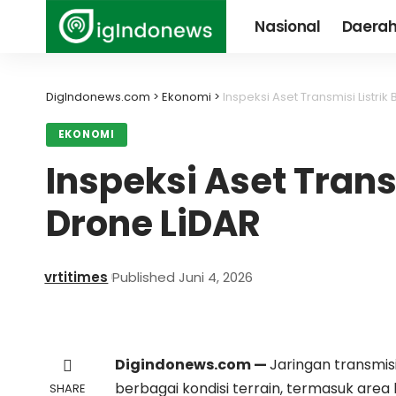
Nasional
Daera
DigIndonews.com
>
Ekonomi
>
Inspeksi Aset Transmisi Listrik
EKONOMI
Inspeksi Aset Trans
Drone LiDAR
vrtitimes
Published Juni 4, 2026
Digindonews.com —
Jaringan transmis
berbagai kondisi terrain, termasuk area 
SHARE