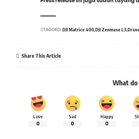
Press release ini juga sudah tayang 
TAGGED:
DJI Matrice 400
DJI Zenmuse L3
Dron
Share This Article
What do 
Love
Sad
Happy
S
0
0
0