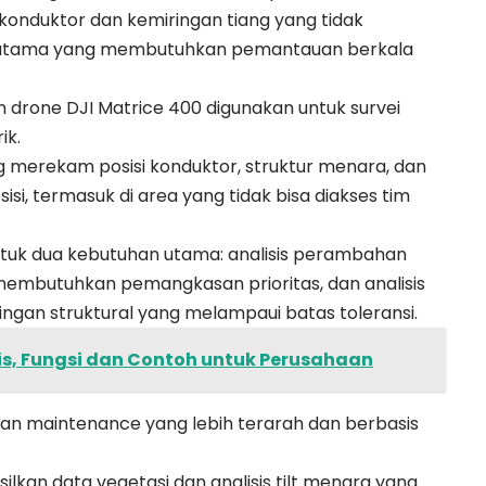
onduktor dan kemiringan tiang yang tidak
ko utama yang membutuhkan pemantauan berkala
an drone
DJI Matrice 400
digunakan untuk survei
ik.
ng merekam posisi konduktor, struktur menara, dan
sisi, termasuk di area yang tidak bisa diakses tim
ntuk dua kebutuhan utama: analisis perambahan
embutuhkan pemangkasan prioritas, dan analisis
ringan struktural yang melampaui batas toleransi.
nis, Fungsi dan Contoh untuk Perusahaan
aan maintenance yang lebih terarah dan berbasis
ilkan data vegetasi dan analisis tilt menara yang