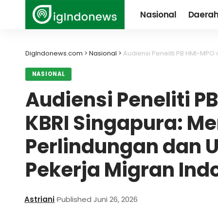
Nasional
Daera
DigIndonews.com
>
Nasional
>
Audiensi Peneliti PB HMI-MPO dengan KBR
NASIONAL
Audiensi Peneliti 
KBRI Singapura: M
Perlindungan dan 
Pekerja Migran Ind
Astriani
Published Juni 26, 2026