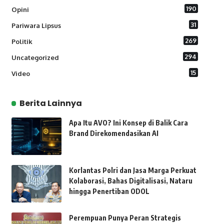
190
Opini
31
Pariwara Lipsus
269
Politik
294
Uncategorized
15
Video
Berita Lainnya
Apa Itu AVO? Ini Konsep di Balik Cara
Brand Direkomendasikan AI
Korlantas Polri dan Jasa Marga Perkuat
Kolaborasi, Bahas Digitalisasi, Nataru
hingga Penertiban ODOL
Perempuan Punya Peran Strategis