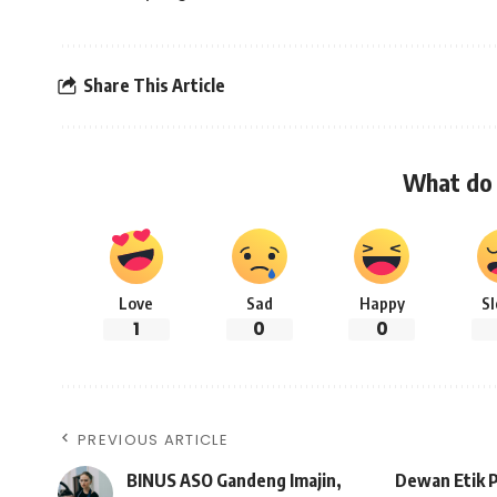
Share This Article
What do 
Love
Sad
Happy
S
1
0
0
PREVIOUS ARTICLE
BINUS ASO Gandeng Imajin,
Dewan Etik P