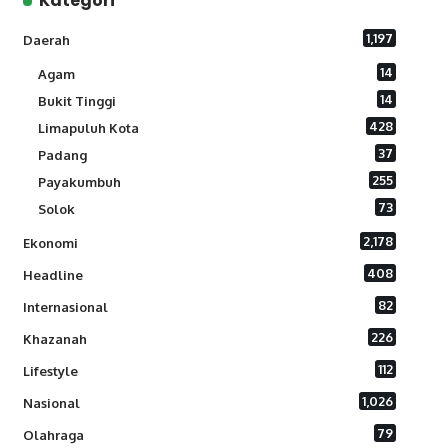
Kategori
1,197
Daerah
14
Agam
14
Bukit Tinggi
428
Limapuluh Kota
37
Padang
255
Payakumbuh
73
Solok
2,178
Ekonomi
408
Headline
82
Internasional
226
Khazanah
112
Lifestyle
1,026
Nasional
79
Olahraga