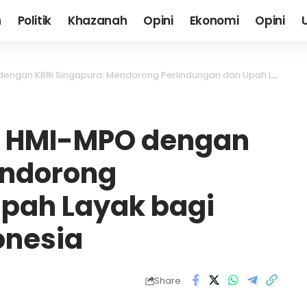
h
Politik
Khazanah
Opini
Ekonomi
Opini
I Singapura: Mendorong Perlindungan dan Upah Layak bagi Pekerja Migran Indonesia
PB HMI-MPO dengan
endorong
Upah Layak bagi
onesia
Share