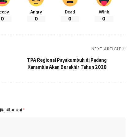
leepy
Angry
Dead
Wink
0
0
0
0
NEXT ARTICLE
TPA Regional Payakumbuh di Padang
Karambia Akan Berakhir Tahun 2028
ib ditandai
*