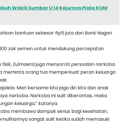
buh Wakili Sumbar U 14 Kejurnas Piala KONI
hkan bantuan sebesar Rp5 juta dari Bank Nagari
an 100 zak semen untuk mendukung percepatan
fisik, Zulmaeta juga menyoroti persoalan narkoba
 Ia meminta orang tua memperkuat peran keluarga
nak.
jalela. Mari bersama kita jaga diri kita dan anak
ya narkoba. Narkoba ini sulit diberantas, maka
kungan keluarga,” katanya.
oba membawa dampak serius bagi kesehatan,
emulihannya sangat sulit ketika sudah memasuki