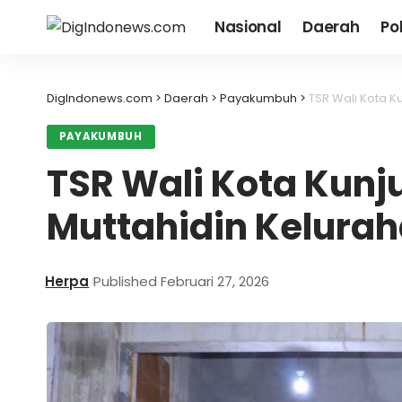
Nasional
Daerah
Pol
DigIndonews.com
>
Daerah
>
Payakumbuh
>
TSR Wali Kota K
PAYAKUMBUH
TSR Wali Kota Kunj
Muttahidin Kelura
Herpa
Published Februari 27, 2026