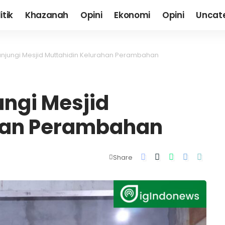
itik
Khazanah
Opini
Ekonomi
Opini
Uncat
unjungi Mesjid Muttahidin Kelurahan Perambahan
ungi Mesjid
han Perambahan
Share