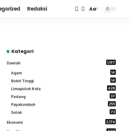
egorized
Redaksi
Aa
Font
Resizer
Kategori
1,197
Daerah
14
Agam
14
Bukit Tinggi
428
Limapuluh Kota
37
Padang
255
Payakumbuh
73
Solok
2,176
Ekonomi