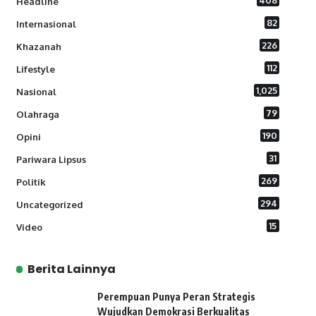
408
Headline
82
Internasional
226
Khazanah
112
Lifestyle
1,025
Nasional
79
Olahraga
190
Opini
31
Pariwara Lipsus
269
Politik
294
Uncategorized
15
Video
Berita Lainnya
Perempuan Punya Peran Strategis
Wujudkan Demokrasi Berkualitas