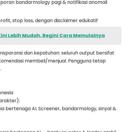
aporan bandarmology pagi & notifikasi anomali
ofit, stop loss, dengan disclaimer edukatif
 Kini Lebih Mudah, Begini Cara Memulainya
paransi dan kepatuhan: seluruh output bersifat
rekomendasi membeli/menjual. Pengguna tetap
.
onesia
arakter):
 bertenaga AI. Screener, bandarmology, sinyal &