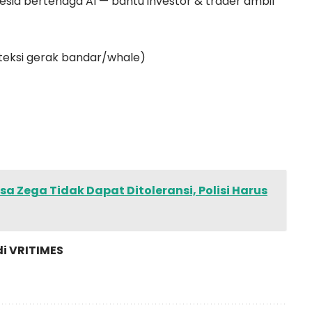
sia bertenaga AI — bantu investor & trader ambil
eksi gerak bandar/whale)
sa Zega Tidak Dapat Ditoleransi, Polisi Harus
di
VRITIMES