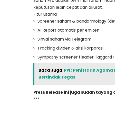
SahamPro adalah terminal saham Indone
keputusan lebih cepat dan akurat.
Fitur utama:
Screener saham & bandarmology (det
AI Report otomatis per emiten
Sinyal saham via Telegram
Tracking dividen & aksi korporasi
Sympathy screener (leader–laggard)
Baca Juga
PPI : Penistaan Agama I
Bertindak Tegas
Press Release ini juga sudah tayang 
***