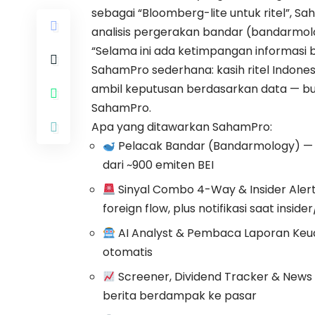
sebagai “Bloomberg-lite untuk ritel”, S
analisis pergerakan bandar (bandarmolog
“Selama ini ada ketimpangan informasi be
SahamPro sederhana: kasih ritel Indones
ambil keputusan berdasarkan data — buk
SahamPro.
Apa yang ditawarkan SahamPro:
Pelacak Bandar (Bandarmology) — 
dari ~900 emiten BEI
Sinyal Combo 4-Way & Insider Alert
foreign flow, plus notifikasi saat inside
AI Analyst & Pembaca Laporan Keua
otomatis
Screener, Dividend Tracker & News 
berita berdampak ke pasar