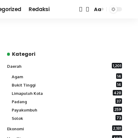
egorized
Redaksi
Aa
Font
Resizer
Kategori
1,201
Daerah
14
Agam
14
Bukit Tinggi
428
Limapuluh Kota
37
Padang
259
Payakumbuh
73
Solok
2,181
Ekonomi