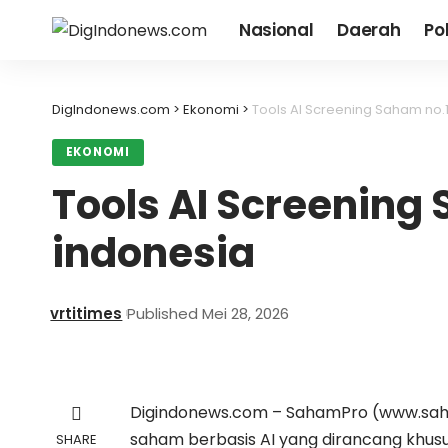
Nasional
Daerah
Pol
DigIndonews.com
>
Ekonomi
>
Tools AI Screening Saham no.1
EKONOMI
Tools AI Screening 
indonesia
vrtitimes
Published Mei 28, 2026
Digindonews.com –
SahamPro (www.saham
saham berbasis AI yang dirancang khusus 
SHARE