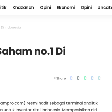
itik
Khazanah
Opini
Ekonomi
Opini
Uncat
 Di indonesia
Saham no.1 Di
Share
pro.com) resmi hadir sebagai terminal analitik
untuk investor ritel Indonesia. Memposisikan diri