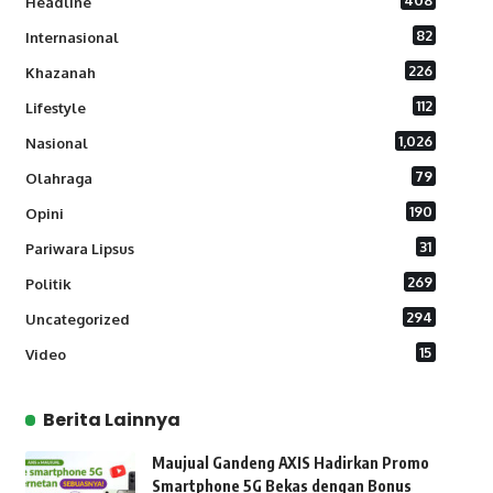
408
Headline
82
Internasional
226
Khazanah
112
Lifestyle
1,026
Nasional
79
Olahraga
190
Opini
31
Pariwara Lipsus
269
Politik
294
Uncategorized
15
Video
Berita Lainnya
Maujual Gandeng AXIS Hadirkan Promo
Smartphone 5G Bekas dengan Bonus