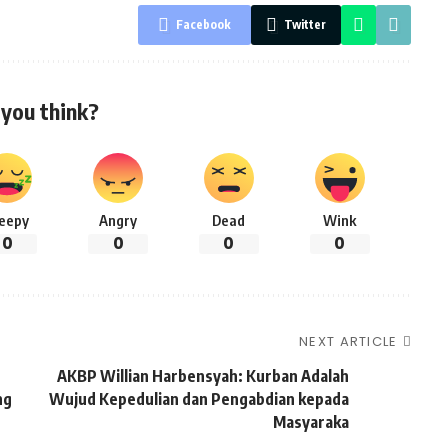
Facebook
Twitter
you think?
leepy
Angry
Dead
Wink
0
0
0
0
NEXT ARTICLE
AKBP Willian Harbensyah: Kurban Adalah
ng
Wujud Kepedulian dan Pengabdian kepada
Masyaraka