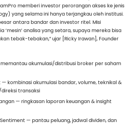
ahamPro memberi investor perorangan akses ke jenis
y) yang selama ini hanya terjangkau oleh institusi.
sar antara bandar dan investor ritel. Misi
ia ‘mesin’ analisa yang setara, supaya mereka bisa
an tebak-tebakan,” ujar [Ricky Irawan], Founder
memantau akumulasi/distribusi broker per saham
 — kombinasi akumulasi bandar, volume, teknikal &
r/direksi transaksi
ngan — ringkasan laporan keuangan & insight
Sentiment — pantau peluang, jadwal dividen, dan