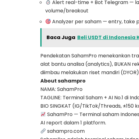
Alert real-time + Bot Telegram — l
volume/breakout
Analyzer per saham — entry, take pr
Baca Juga
Beli USDT di Indonesia
Pendekatan SahamPro menekankan trans
alat bantu analisa (analytics), BUKAN 
diimbau melakukan riset mandiri (DYOR)
About sahampro
NAMA: SahamPro
TAGLINE: Terminal Saham + AI No.1 di Ind
BIO SINGKAT (IG/TikTok/Threads, ±150 k
SahamPro — Terminal saham Indonesia
AI report dalam 1 platform.
sahampro.com