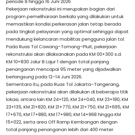
periode 8 hingga 16 Juni 2026
Pekerjaan rekonstruksi ini merupakan bagian dari
program pemeliharaan berkala yang dilakukan untuk
memastikan kondisi perkerasan jalan tetap berada
pada tingkat pelayanan yang optimal sehingga dapat
mendukung kelancaran mobilitas pengguna jalan tol.
Pada Ruas Tol Cawang–Tomang–Pluit, pekerjaan
rekonstruksi akan dilaksanakan pada KM 00+300 s.d.
KM 10+830 Jalur B Lajur 1 dengan total panjang
penanganan mencapai 95 meter yang dijadwalkan
berlangsung pada 12–14 Juni 2026.
Sementara itu, pada Ruas Tol Jakarta–Tangerang,
pekerjaan rekonstruksi akan dilakukan di beberapa titik
lokasi, antara lain KM 24+120, KM 24+040, KM 23+180, KM
23+135, KM 21+820, KM 21+770, KM 21+750, KM 21+695, KM
17+670, KM 17+880, KM 17+980, KM 14+968 hingga KM
15+022, serta area Off Ramp Kembangan dengan
total panjang penanganan lebih dari 400 meter.