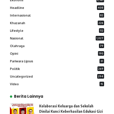
Ekonomi
Headline
408
Internasional
82
Khazanah
226
Lifestyle
112
Nasional
1,027
Olahraga
79
Opini
190
Pariwara Lipsus
31
Politik
269
Uncategorized
294
Video
15
Berita Lainnya
Kolaborasi Keluarga dan Sekolah
Dinilai Kunci Keberhasilan Edukasi Gizi