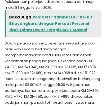
Pelaksanaan pekerjaan dilakukan secara bertahap
mulai 8 hingga 16 Juni 2026.
Baca Juga
Polda NTT Sambut HUT ke-80
Bhayangkara dengan Perkuat Personel
dari Dalam Lewat Terapi USEFT Massal
Dalam pelaksanaannya, pekerjaan rekonstruksi akan
dilakukan secara bertahap dengan
mempertimbangkan kondisi lalu lintas dan aspek
keselamatan pengguna jalan. Pekerjaan pada KM
24+120, KM 24+040, KM 23+180, KM 23+135, KM 17+670,
KM 17+880, KM 17+980, dan KM 14+968 s.d. KM 15+022
Ruas Tol Jakarta–Tangerang dijadwalkan berlangsung
mulai pukul 08.00 WIB hingga 05.00 WIB pada hari
berikutnya. Sementara itu, pekerjaan pada KM 21+820,
KM 21+770, KM 21+750, dan KM 21+695 dilaksanakan
pada jam non-puncak (off peak hours), yaitu mulai