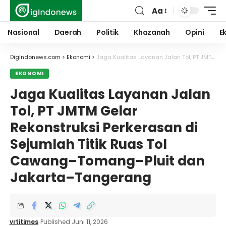
Aa
Font
Resizer
Nasional
Daerah
Politik
Khazanah
Opini
E
DigIndonews.com
>
Ekonomi
>
Jaga Kualitas Layanan Jalan Tol, PT JMTM Gelar Rekonstruksi Perkerasan di Sejumlah Titik Ruas Tol Cawang–Tomang–Pluit dan Jakarta–Tangerang
EKONOMI
Jaga Kualitas Layanan Jalan
Tol, PT JMTM Gelar
Rekonstruksi Perkerasan di
Sejumlah Titik Ruas Tol
Cawang–Tomang–Pluit dan
Jakarta–Tangerang
vrtitimes
Published Juni 11, 2026