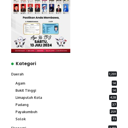
Kategori
Daerah
1,201
Agam
14
Bukit Tinggi
14
Limapuluh Kota
428
Padang
37
Payakumbuh
259
Solok
73
2,181