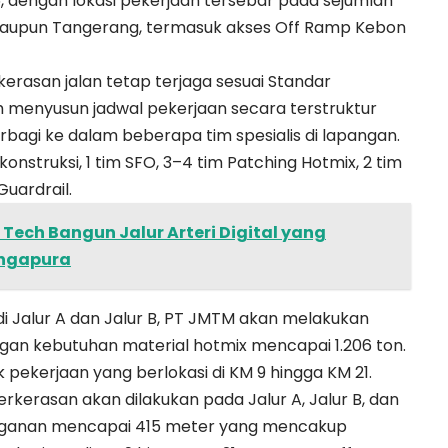
6, dengan lokasi pekerjaan tersebar pada sejumlah
a maupun Tangerang, termasuk akses Off Ramp Kebon
erasan jalan tetap terjaga sesuai Standar
h menyusun jadwal pekerjaan secara terstruktur
agi ke dalam beberapa tim spesialis di lapangan.
konstruksi, 1 tim SFO, 3–4 tim Patching Hotmix, 2 tim
Guardrail.
Tech Bangun Jalur Arteri Digital yang
ingapura
i Jalur A dan Jalur B, PT JMTM akan melakukan
an kebutuhan material hotmix mencapai 1.206 ton.
k pekerjaan yang berlokasi di KM 9 hingga KM 21.
erkerasan akan dilakukan pada Jalur A, Jalur B, dan
anganan mencapai 415 meter yang mencakup