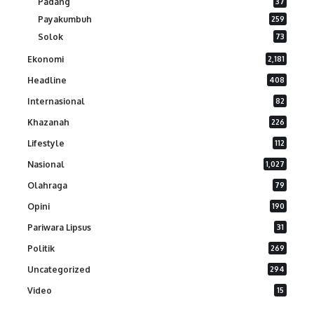
Padang
37
Payakumbuh
259
Solok
73
Ekonomi
2,181
Headline
408
Internasional
82
Khazanah
226
Lifestyle
112
Nasional
1,027
Olahraga
79
Opini
190
Pariwara Lipsus
31
Politik
269
Uncategorized
294
Video
15