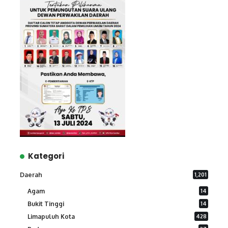
Kategori
Daerah
1,201
Agam
14
Bukit Tinggi
14
Limapuluh Kota
428