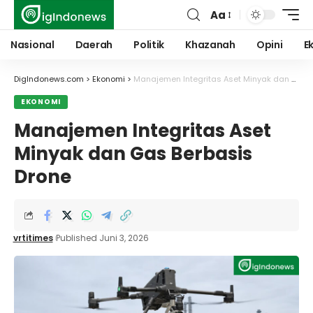
Aa
Font
Resizer
Nasional
Daerah
Politik
Khazanah
Opini
E
DigIndonews.com
>
Ekonomi
>
Manajemen Integritas Aset Minyak dan Gas Berbasis Drone
EKONOMI
Manajemen Integritas Aset
Minyak dan Gas Berbasis
Drone
vrtitimes
Published Juni 3, 2026