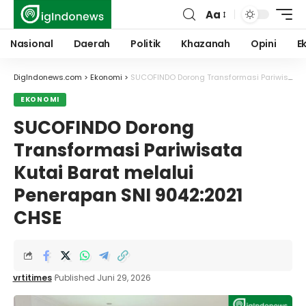
Aa
Font
Resizer
Nasional
Daerah
Politik
Khazanah
Opini
E
DigIndonews.com
>
Ekonomi
>
SUCOFINDO Dorong Transformasi Pariwisata Kutai Barat melalui Penerapan SNI 9042:2021 CHSE
EKONOMI
SUCOFINDO Dorong
Transformasi Pariwisata
Kutai Barat melalui
Penerapan SNI 9042:2021
CHSE
vrtitimes
Published Juni 29, 2026