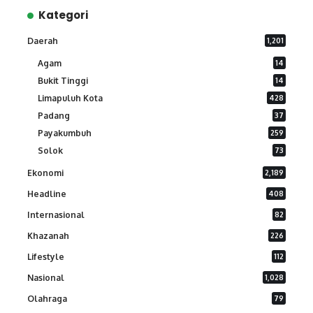
Kategori
Daerah
1,201
Agam
14
Bukit Tinggi
14
Limapuluh Kota
428
Padang
37
Payakumbuh
259
Solok
73
Ekonomi
2,189
Headline
408
Internasional
82
Khazanah
226
Lifestyle
112
Nasional
1,028
Olahraga
79