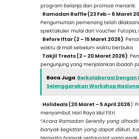
program belanja dan promosi menarik:
·
Ramadan Raffle (23 Feb – 6 Maret 20
Pengumuman pemenang telah dilaksana
spektakuler mulai dari Voucher Futopia,
·
Before Iftar (2 – 15 Maret 2026)
: Pen
waktu di mall sebelum waktu berbuka.
·
Takjil Treats (2 – 20 Maret 2026)
: Pe
pengunjung yang menjalankan ibadah p
Baca Juga
Berkolaborasi Dengan K
Selenggarakan Workshop Nasional 
·
Holideals (20 Maret – 5 April 2026
): 
menyambut Hari Raya Idul Fitri.
“Acara Ramadan Serenity yang dihadirk
banyak kegiatan yang dapat diikuti. Ka
ternyata banyak restaurant yang enak d