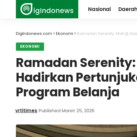
Nasional
Daera
DigIndonews.com
>
Ekonomi
>
Ramadan Serenity: Mall @ Al
EKONOMI
Ramadan Serenity:
Hadirkan Pertunju
Program Belanja
vrtitimes
Published Maret 25, 2026