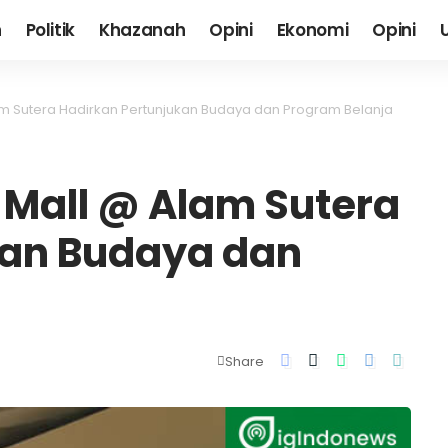
h
Politik
Khazanah
Opini
Ekonomi
Opini
am Sutera Hadirkan Pertunjukan Budaya dan Program Belanja
 Mall @ Alam Sutera
kan Budaya dan
Share