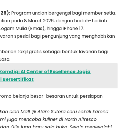
26):
Program undian bergengsi bagi member setia.
kan pada 8 Maret 2026, dengan hadiah-hadiah
 Logam Mulia (Emas), hingga iPhone 17.
awaran spesial bagi pengunjung yang menghabiskan
mberian takjil gratis sebagai bentuk layanan bagi
uasa.
omdigi AI Center of Excellence Jogja
Bersertifikat
Promo belanja besar-besaran untuk persiapan
an oleh Mall @ Alam Sutera seru sekali karena
mi juga mencoba kuliner di North Alfresco
an Olie juga baru saja buka. Selain menjelajahi