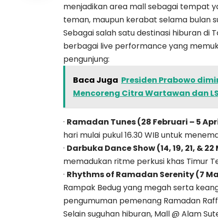
menjadikan area mall sebagai tempat 
teman, maupun kerabat selama bulan su
Sebagai salah satu destinasi hiburan d
berbagai live performance yang memuk
pengunjung:
Baca Juga
Presiden Prabowo dimi
Mencoreng Citra Wartawan dan L
·
Ramadan Tunes (28 Februari – 5 Apri
hari mulai pukul 16.30 WIB untuk menem
·
Darbuka Dance Show (14, 19, 21, & 22
memadukan ritme perkusi khas Timur Ten
·
Rhythms of Ramadan Serenity (7 Ma
Rampak Bedug yang megah serta keangg
pengumuman pemenang Ramadan Raffle
Selain suguhan hiburan, Mall @ Alam S