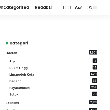
Uncategorized
Redaksi
Aa
Font
Resizer
Kategori
1,201
Daerah
14
Agam
14
Bukit Tinggi
428
Limapuluh Kota
37
Padang
259
Payakumbuh
73
Solok
2,181
Ekonomi