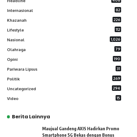
408
Headline
82
Internasional
226
Khazanah
112
Lifestyle
1,026
Nasional
79
Olahraga
190
Opini
31
Pariwara Lipsus
269
Politik
294
Uncategorized
15
Video
Berita Lainnya
Maujual Gandeng AXIS Hadirkan Promo
Smartphone 5G Bekas dengan Bonus