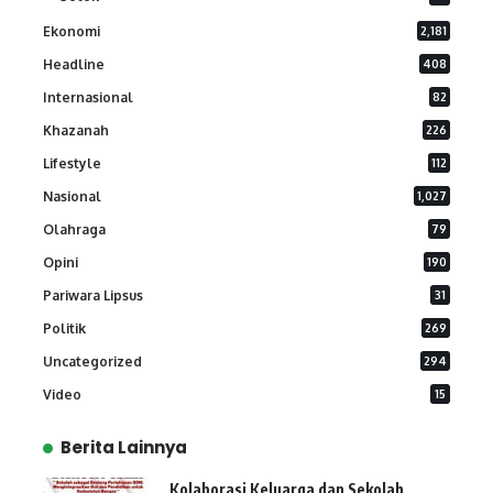
Ekonomi
2,181
Headline
408
Internasional
82
Khazanah
226
Lifestyle
112
Nasional
1,027
Olahraga
79
Opini
190
Pariwara Lipsus
31
Politik
269
Uncategorized
294
Video
15
Berita Lainnya
Kolaborasi Keluarga dan Sekolah