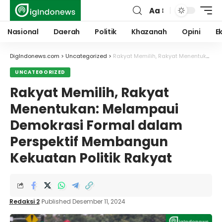
Aa
Font
Resizer
Nasional
Daerah
Politik
Khazanah
Opini
E
DigIndonews.com
>
Uncategorized
>
Rakyat Memilih, Rakyat Menentukan: Melampaui Demokrasi Formal dalam Perspektif Membangun Kekuatan Politik Rakyat
UNCATEGORIZED
Rakyat Memilih, Rakyat
Menentukan: Melampaui
Demokrasi Formal dalam
Perspektif Membangun
Kekuatan Politik Rakyat
Redaksi 2
Published Desember 11, 2024