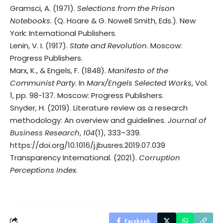
Gramsci, A. (1971).
Selections from the Prison
Notebooks
. (Q. Hoare & G. Nowell Smith, Eds.). New
York: International Publishers.
Lenin, V. I. (1917).
State and Revolution
. Moscow:
Progress Publishers.
Marx, K., & Engels, F. (1848).
Manifesto of the
Communist Party
. In
Marx/Engels Selected Works
, Vol.
1, pp. 98-137. Moscow: Progress Publishers.
Snyder, H. (2019). Literature review as a research
methodology: An overview and guidelines.
Journal of
Business Research
,
104
(1), 333–339.
https://doi.org/10.1016/j.jbusres.2019.07.039
Transparency International. (2021).
Corruption
Perceptions Index
.
Facebook