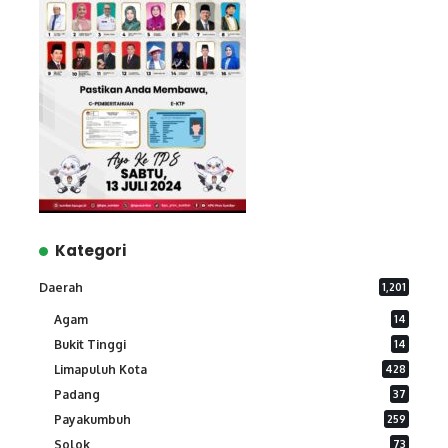
Kategori
Daerah
1,201
Agam
14
Bukit Tinggi
14
Limapuluh Kota
428
Padang
37
Payakumbuh
259
Solok
73