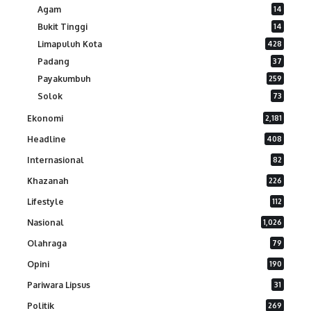
Agam
14
Bukit Tinggi
14
Limapuluh Kota
428
Padang
37
Payakumbuh
259
Solok
73
Ekonomi
2,181
Headline
408
Internasional
82
Khazanah
226
Lifestyle
112
Nasional
1,026
Olahraga
79
Opini
190
Pariwara Lipsus
31
Politik
269