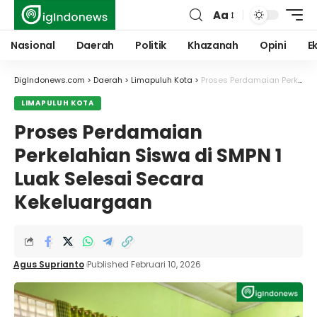
Aa
Font
Resizer
Nasional
Daerah
Politik
Khazanah
Opini
E
DigIndonews.com
>
Daerah
>
Limapuluh Kota
>
Proses Perdamaian Perkelahian Siswa di SMPN 1 Luak Selesai Secara Kekeluargaan
LIMAPULUH KOTA
Proses Perdamaian
Perkelahian Siswa di SMPN 1
Luak Selesai Secara
Kekeluargaan
Agus Suprianto
Published Februari 10, 2026