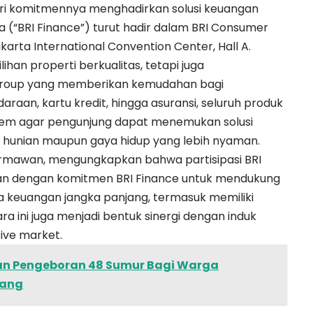
ri komitmennya menghadirkan solusi keuangan
sia (“BRI Finance”) turut hadir dalam BRI Consumer
karta International Convention Center, Hall A.
han properti berkualitas, tetapi juga
I Group yang memberikan kemudahan bagi
raan, kartu kredit, hingga asuransi, seluruh produk
stem agar pengunjung dapat menemukan solusi
n hunian maupun gaya hidup yang lebih nyaman.
armawan, mengungkapkan bahwa partisipasi BRI
lan dengan komitmen BRI Finance untuk mendukung
keuangan jangka panjang, termasuk memiliki
ra ini juga menjadi bentuk sinergi dengan induk
ive market.
an Pengeboran 48 Sumur Bagi Warga
iang