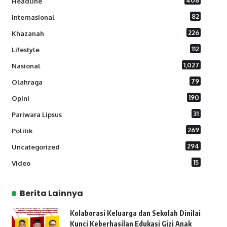
408
Headline
82
Internasional
226
Khazanah
112
Lifestyle
1,027
Nasional
79
Olahraga
190
Opini
31
Pariwara Lipsus
269
Politik
294
Uncategorized
15
Video
Berita Lainnya
Kolaborasi Keluarga dan Sekolah Dinilai
Kunci Keberhasilan Edukasi Gizi Anak