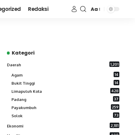
egorized
Redaksi
Aa
Font
Resizer
Kategori
1,201
Daerah
14
Agam
14
Bukit Tinggi
428
Limapuluh Kota
37
Padang
259
Payakumbuh
73
Solok
2,181
Ekonomi