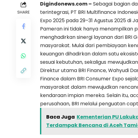
Digindonews.com –
Sebagai bagian da
terintegrasi, PT BRI Multifinance Indone
SHARE
Expo 2025 pada 29–31 Agustus 2025 di Ja
Pameran ini tidak hanya menampilkan pili
menghadirkan sinergi layanan dari BR
masyarakat. Mulai dari pembiayaan kenda
keuangan dihadirkan dalam satu ekosi
sesuai kebutuhan, sekaligus mewujudka
Direktur utama BRI Finance, Wahyudi D
Finance dalam BRI Consumer Expo seja
masyarakat dalam mewujudkan rencana 
kendaraan impian mereka. Selain itu, aca
perusahaan, BRI melalui penguatan capt
Baca Juga
Kementerian PU Lakuk
Terdampak Bencana di Aceh Tam