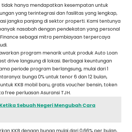
at tidak hanya mendapatkan kesempatan untuk
gan yang terintegrasi dan fasilitas yang lengkap,
si jangka panjang di sektor properti. Kami tentunya
 banyak nasabah dengan pendekatan yang personal
RI Finance sebagai mitra pembiayaan terpercaya
udi.
nawarkan program menarik untuk produk Auto Loan
t drive langsung di lokasi. Berbagai keuntungan
lama periode program berlangsung, mulai dari 1
taranya: bunga 0% untuk tenor 6 dan 12 bulan,
 untuk KKB mobil baru, gratis voucher bensin, token
erta free perluasan Asuransi TJH.
: Ketika Sebuah Negeri Mengubah Cara
kan KKB dengan bunga mulai dari 0,66% per bulan,