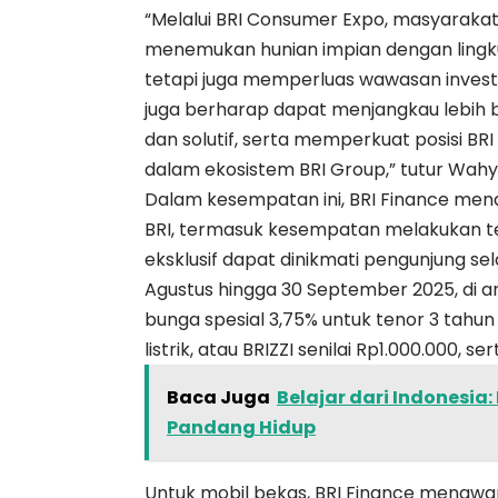
“Melalui BRI Consumer Expo, masyarak
menemukan hunian impian dengan lingkun
tetapi juga memperluas wawasan investa
juga berharap dapat menjangkau lebih
dan solutif, serta memperkuat posisi B
dalam ekosistem BRI Group,” tutur Wahy
Dalam kesempatan ini, BRI Finance me
BRI, termasuk kesempatan melakukan tes
eksklusif dapat dinikmati pengunjung se
Agustus hingga 30 September 2025, di an
bunga spesial 3,75% untuk tenor 3 tahun
listrik, atau BRIZZI senilai Rp1.000.000, s
Baca Juga
Belajar dari Indonesia
Pandang Hidup
Untuk mobil bekas, BRI Finance menawar