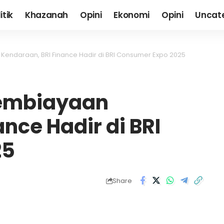
itik
Khazanah
Opini
Ekonomi
Opini
Uncat
endaraan, BRI Finance Hadir di BRI Consumer Expo 2025
Pembiayaan
nce Hadir di BRI
25
Share