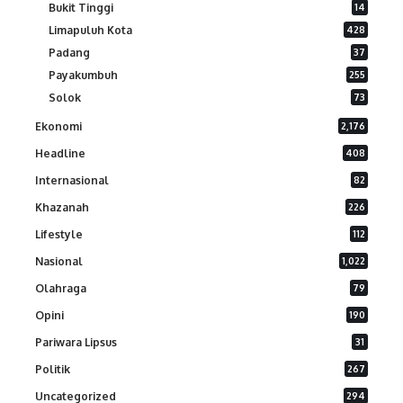
Bukit Tinggi
14
Limapuluh Kota
428
Padang
37
Payakumbuh
255
Solok
73
Ekonomi
2,176
Headline
408
Internasional
82
Khazanah
226
Lifestyle
112
Nasional
1,022
Olahraga
79
Opini
190
Pariwara Lipsus
31
Politik
267
Uncategorized
294