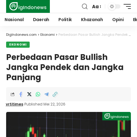
Aa
Font
Resizer
Nasional
Daerah
Politik
Khazanah
Opini
E
DigIndonews.com
>
Ekonomi
>
Perbedaan Pasar Bullish Jangka Pendek dan Jangka Panjang
EKONOMI
Perbedaan Pasar Bullish
Jangka Pendek dan Jangka
Panjang
vrtitimes
Published Mei 22, 2026