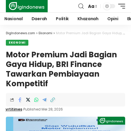
Aa
Font
Resizer
Nasional
Daerah
Politik
Khazanah
Opini
E
DigIndonews.com
>
Ekonomi
>
Motor Premium Jadi Bagian Gaya Hidup, BRI Finance Tawarkan Pembiayaan Kompetitif
EKONOMI
Motor Premium Jadi Bagian
Gaya Hidup, BRI Finance
Tawarkan Pembiayaan
Kompetitif
vrtitimes
Published Mei 28, 2026