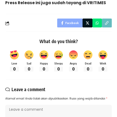
Press Release ini juga sudah tayang di
VRITIMES
Facebook
What do you think?
Love
Sad
Happy
Sleepy
Angry
Dead
Wink
0
0
0
0
0
0
0
Leave a comment
Alamat email Anda tidak akan dipublikasikan.
Ruas yang wajib ditandai
*