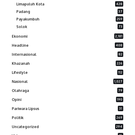
Limapuluh Kota
428
Padang
37
Payakumbuh
259
Solok
73
Ekonomi
2,181
Headline
408
Internasional
82
Khazanah
226
Lifestyle
112
Nasional
1,027
Olahraga
79
Opini
190
Pariwara Lipsus
31
Politik
269
Uncategorized
294