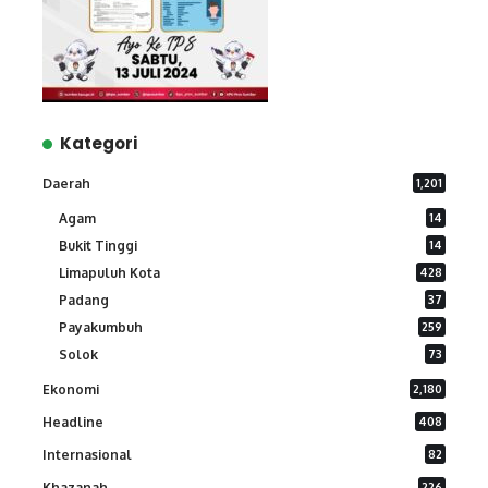
Kategori
Daerah
1,201
Agam
14
Bukit Tinggi
14
Limapuluh Kota
428
Padang
37
Payakumbuh
259
Solok
73
Ekonomi
2,180
Headline
408
Internasional
82
Khazanah
226