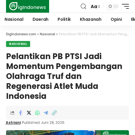
Aa
Font
Resizer
Nasional
Daerah
Politik
Khazanah
Opini
E
DigIndonews.com
>
Nasional
>
Pelantikan PB PTSI Jadi Momentum Pengembangan Olahraga Truf dan Regenerasi Atlet Muda Indonesia
NASIONAL
Pelantikan PB PTSI Jadi
Momentum Pengembangan
Olahraga Truf dan
Regenerasi Atlet Muda
Indonesia
Astriani
Published Juni 28, 2026