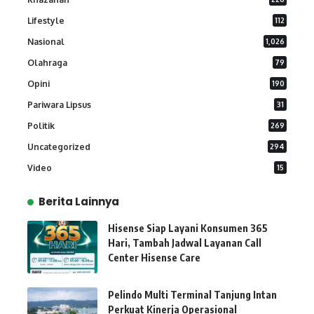
Lifestyle
112
Nasional
1,026
Olahraga
79
Opini
190
Pariwara Lipsus
31
Politik
269
Uncategorized
294
Video
15
Berita Lainnya
Hisense Siap Layani Konsumen 365
Hari, Tambah Jadwal Layanan Call
Center Hisense Care
Pelindo Multi Terminal Tanjung Intan
Perkuat Kinerja Operasional