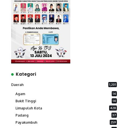
Kategori
Daerah
1,201
Agam
14
Bukit Tinggi
14
Limapuluh Kota
428
Padang
37
Payakumbuh
259