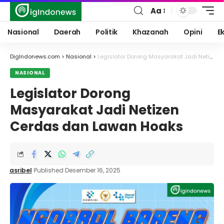
Aa
Font
Resizer
Nasional
Daerah
Politik
Khazanah
Opini
E
DigIndonews.com
>
Nasional
>
Legislator Dorong Masyarakat Jadi Netizen Cerdas dan Lawan Hoaks
NASIONAL
Legislator Dorong
Masyarakat Jadi Netizen
Cerdas dan Lawan Hoaks
asribel
Published Desember 16, 2025