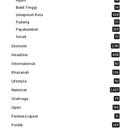
Agam
Bukit Tinggi
14
Limapuluh Kota
428
Padang
37
Payakumbuh
259
Solok
73
Ekonomi
2,181
Headline
408
Internasional
82
Khazanah
226
Lifestyle
112
Nasional
1,027
Olahraga
79
Opini
190
Pariwara Lipsus
31
Politik
269