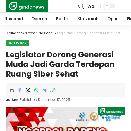
Aa
Font
Resizer
Nasional
Daerah
Politik
Khazanah
Opini
E
DigIndonews.com
>
Nasional
>
Legislator Dorong Generasi Muda Jadi Garda Terdepan Ruang Siber Sehat
NASIONAL
Legislator Dorong Generasi
Muda Jadi Garda Terdepan
Ruang Siber Sehat
asribel
Published Desember 17, 2025