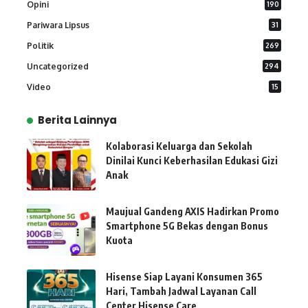
Opini
190
Pariwara Lipsus
31
Politik
269
Uncategorized
294
Video
15
Berita Lainnya
Kolaborasi Keluarga dan Sekolah
Dinilai Kunci Keberhasilan Edukasi Gizi
Anak
Maujual Gandeng AXIS Hadirkan Promo
Smartphone 5G Bekas dengan Bonus
Kuota
Hisense Siap Layani Konsumen 365
Hari, Tambah Jadwal Layanan Call
Center Hisense Care