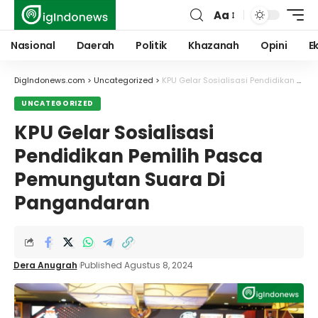
Aa
Font
Resizer
Nasional
Daerah
Politik
Khazanah
Opini
E
DigIndonews.com
>
Uncategorized
>
KPU Gelar Sosialisasi Pendidikan Pemilih Pasca Pemungutan Suara Di Pangandaran
UNCATEGORIZED
KPU Gelar Sosialisasi
Pendidikan Pemilih Pasca
Pemungutan Suara Di
Pangandaran
Dera Anugrah
Published Agustus 8, 2024