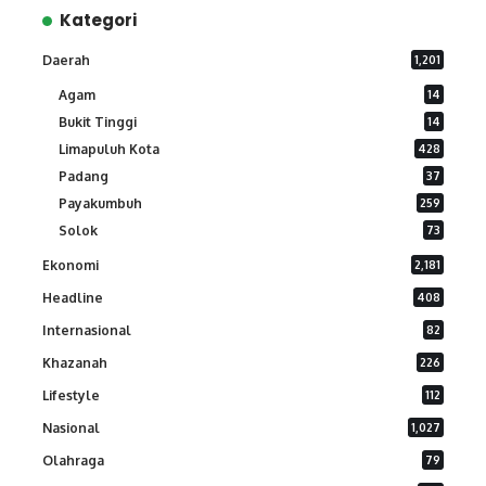
Kategori
Daerah
1,201
Agam
14
Bukit Tinggi
14
Limapuluh Kota
428
Padang
37
Payakumbuh
259
Solok
73
Ekonomi
2,181
Headline
408
Internasional
82
Khazanah
226
Lifestyle
112
Nasional
1,027
Olahraga
79