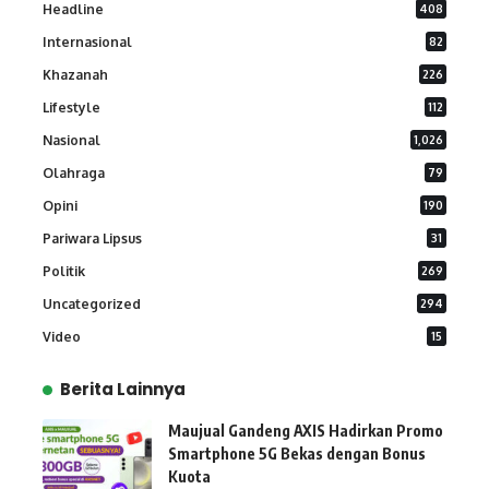
Headline
408
Internasional
82
Khazanah
226
Lifestyle
112
Nasional
1,026
Olahraga
79
Opini
190
Pariwara Lipsus
31
Politik
269
Uncategorized
294
Video
15
Berita Lainnya
Maujual Gandeng AXIS Hadirkan Promo
Smartphone 5G Bekas dengan Bonus
Kuota