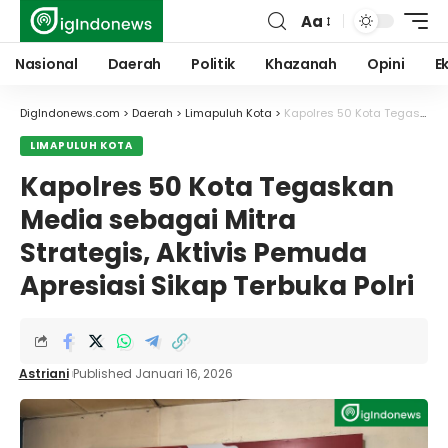
Aa
Font
Resizer
Nasional
Daerah
Politik
Khazanah
Opini
E
DigIndonews.com
>
Daerah
>
Limapuluh Kota
>
Kapolres 50 Kota Tegaskan Media sebagai Mitra Strategis, Aktivis Pemuda Apresiasi Sikap Terbuka Polri
LIMAPULUH KOTA
Kapolres 50 Kota Tegaskan
Media sebagai Mitra
Strategis, Aktivis Pemuda
Apresiasi Sikap Terbuka Polri
Astriani
Published Januari 16, 2026