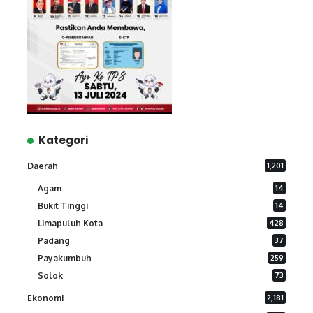
Kategori
Daerah
1,201
Agam
14
Bukit Tinggi
14
Limapuluh Kota
428
Padang
37
Payakumbuh
259
Solok
73
Ekonomi
2,181