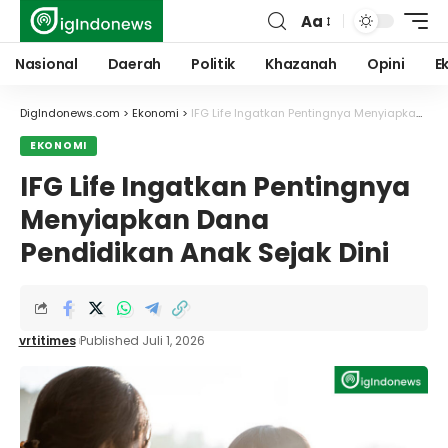
Aa
Font
Resizer
Nasional
Daerah
Politik
Khazanah
Opini
E
DigIndonews.com
>
Ekonomi
>
IFG Life Ingatkan Pentingnya Menyiapkan Dana Pendidikan Anak Sejak Dini
EKONOMI
IFG Life Ingatkan Pentingnya
Menyiapkan Dana
Pendidikan Anak Sejak Dini
vrtitimes
Published Juli 1, 2026