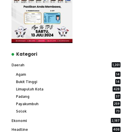
Kategori
Daerah
1,201
Agam
14
Bukit Tinggi
14
Limapuluh Kota
428
Padang
37
Payakumbuh
259
Solok
73
Ekonomi
2,187
Headline
408