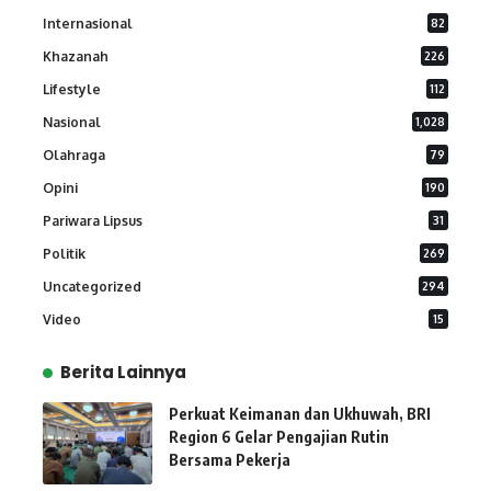
Internasional
82
Khazanah
226
Lifestyle
112
Nasional
1,028
Olahraga
79
Opini
190
Pariwara Lipsus
31
Politik
269
Uncategorized
294
Video
15
Berita Lainnya
Perkuat Keimanan dan Ukhuwah, BRI
Region 6 Gelar Pengajian Rutin
Bersama Pekerja