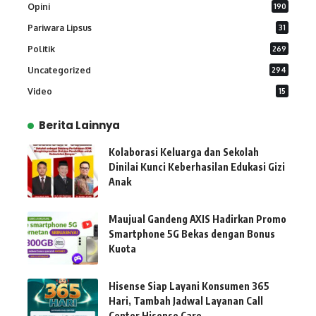
Opini
190
Pariwara Lipsus
31
Politik
269
Uncategorized
294
Video
15
Berita Lainnya
Kolaborasi Keluarga dan Sekolah
Dinilai Kunci Keberhasilan Edukasi Gizi
Anak
Maujual Gandeng AXIS Hadirkan Promo
Smartphone 5G Bekas dengan Bonus
Kuota
Hisense Siap Layani Konsumen 365
Hari, Tambah Jadwal Layanan Call
Center Hisense Care