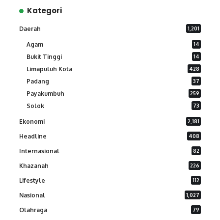
Kategori
Daerah
1,201
Agam
14
Bukit Tinggi
14
Limapuluh Kota
428
Padang
37
Payakumbuh
259
Solok
73
Ekonomi
2,181
Headline
408
Internasional
82
Khazanah
226
Lifestyle
112
Nasional
1,027
Olahraga
79