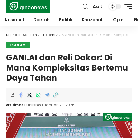
Aa
Font
Resizer
Nasional
Daerah
Politik
Khazanah
Opini
E
DigIndonews.com
>
Ekonomi
>
GANI.AI dan Reli Dakar: Di Mana Kompleksitas Bertemu Daya Tahan
EKONOMI
GANI.AI dan Reli Dakar: Di
Mana Kompleksitas Bertemu
Daya Tahan
vrtitimes
Published Januari 23, 2026