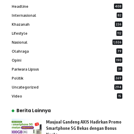
Headline
408
Internasional
82
Khazanah
226
Lifestyle
112
Nasional
1,026
Olahraga
79
Opini
190
Pariwara Lipsus
31
Politik
269
Uncategorized
294
Video
15
Berita Lainnya
Maujual Gandeng AXIS Hadirkan Promo
Smartphone 5G Bekas dengan Bonus