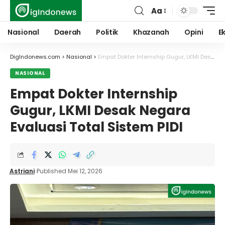
Aa
Font
Resizer
Nasional
Daerah
Politik
Khazanah
Opini
E
DigIndonews.com
>
Nasional
>
Empat Dokter Internship Gugur, LKMI Desak Negara Evaluasi Total Sistem PIDI
NASIONAL
Empat Dokter Internship
Gugur, LKMI Desak Negara
Evaluasi Total Sistem PIDI
Astriani
Published Mei 12, 2026