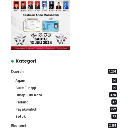
Kategori
Daerah
1,201
Agam
14
Bukit Tinggi
14
Limapuluh Kota
428
Padang
37
Payakumbuh
259
Solok
73
Ekonomi
2,181