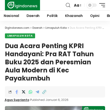
Aa
Font
Resizer
Nasional
Daerah
Politik
Khazanah
Opini
E
DigIndonews.com
>
Daerah
>
Limapuluh Kota
>
Dua Acara Penting KPRI Handayani: Pra RAT Tahun Buku 2025 dan Peresmian Aula Modern di Kec Payakumbuh
LIMAPULUH KOTA
Dua Acara Penting KPRI
Handayani: Pra RAT Tahun
Buku 2025 dan Peresmian
Aula Modern di Kec
Payakumbuh
Agus Suprianto
Published Januari 6, 2026