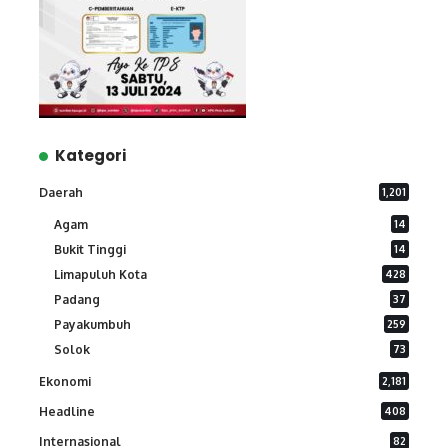
Kategori
Daerah
1,201
Agam
14
Bukit Tinggi
14
Limapuluh Kota
428
Padang
37
Payakumbuh
259
Solok
73
Ekonomi
2,181
Headline
408
Internasional
82