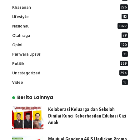
Khazanah
226
Lifestyle
112
Nasional
1,027
Olahraga
79
Opini
190
Pariwara Lipsus
31
Politik
269
Uncategorized
294
Video
15
Berita Lainnya
Kolaborasi Keluarga dan Sekolah
Dinilai Kunci Keberhasilan Edukasi Gizi
Anak
Maujual Gandeng AXIS Hadirkan Promo