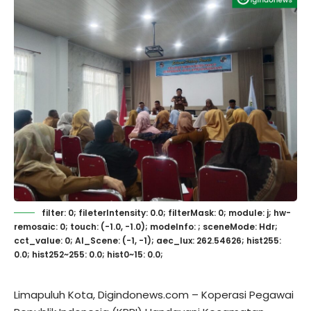
filter: 0; fileterIntensity: 0.0; filterMask: 0; module: j; hw-
remosaic: 0; touch: (-1.0, -1.0); modeInfo: ; sceneMode: Hdr;
cct_value: 0; AI_Scene: (-1, -1); aec_lux: 262.54626; hist255:
0.0; hist252~255: 0.0; hist0~15: 0.0;
Limapuluh Kota, Digindonews.com – Koperasi Pegawai