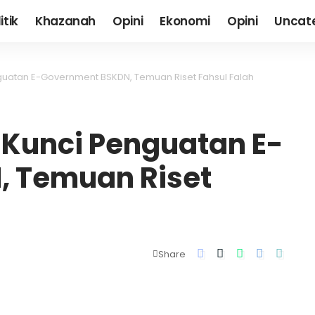
itik
Khazanah
Opini
Ekonomi
Opini
Uncat
guatan E-Government BSKDN, Temuan Riset Fahsul Falah
 Kunci Penguatan E-
 Temuan Riset
Share