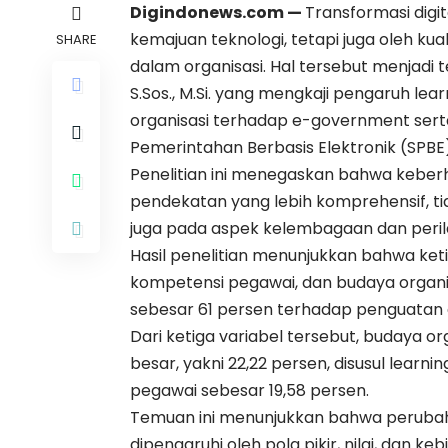
Digindonews.com
—
Transformasi digi
kemajuan teknologi, tetapi juga oleh ku
SHARE
dalam organisasi. Hal tersebut menjadi t
S.Sos., M.Si. yang mengkaji pengaruh le
organisasi terhadap e-government serta
Pemerintahan Berbasis Elektronik (SPBE
Penelitian ini menegaskan bahwa keberha
pendekatan yang lebih komprehensif, tid
juga pada aspek kelembagaan dan perila
Hasil penelitian menunjukkan bahwa ket
kompetensi pegawai, dan budaya organi
sebesar 61 persen terhadap penguatan e-
Dari ketiga variabel tersebut, budaya o
besar, yakni 22,22 persen, disusul learn
pegawai sebesar 19,58 persen.
Temuan ini menunjukkan bahwa perubaha
dipengaruhi oleh pola pikir, nilai, dan 