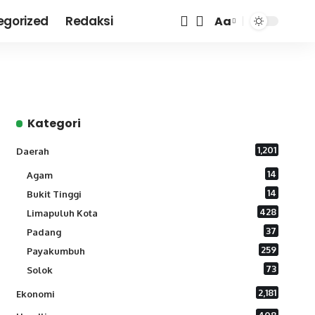
egorized
Redaksi
Aa
Font
Resizer
Kategori
1,201
Daerah
14
Agam
14
Bukit Tinggi
428
Limapuluh Kota
37
Padang
259
Payakumbuh
73
Solok
2,181
Ekonomi