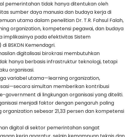
tal pemerintahan tidak hanya ditentukan oleh
alitas sumber daya manusia dan budaya kerja di
emuan utama dalam penelitian Dr. T.R. Fahsul Falah,
arning organization, kompetensi pegawai, dan budaya
 implikasinya pada efektivitas Sistem
) di BSKDN Kemendagri.
silan digitalisasi birokrasi membutuhkan
ak hanya berbasis infrastruktur teknologi, tetapi
ku organisasi.
iga variabel utama—learning organization,
sasi—secara simultan memberikan kontribusi
government di lingkungan organisasi yang diteliti.
rganisasi menjadi faktor dengan pengaruh paling
ing organization sebesar 21,33 persen dan kompetensi
n digital di sektor pemerintahan sangat
kebiasaan kerja aparatur, selain kemampuan teknis dan