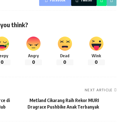
Facebook
Twitter
you think?
leepy
Angry
Dead
Wink
0
0
0
0
NEXT ARTICLE
ce di
Metland Cikarang Raih Rekor MURI
Hub
Dragrace Pushbike Anak Terbanyak