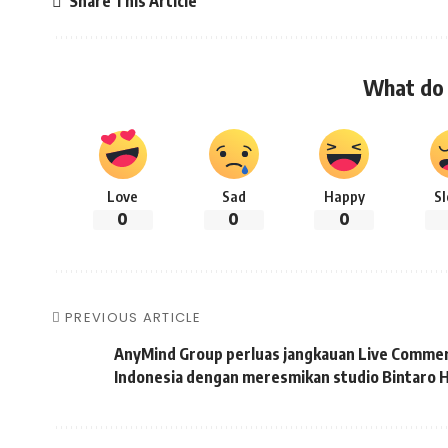
Share This Article
What do 
Love
Sad
Happy
S
0
0
0
PREVIOUS ARTICLE
AnyMind Group perluas jangkauan Live Commer
Indonesia dengan meresmikan studio Bintaro 