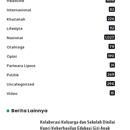
408
Headline
82
Internasional
226
Khazanah
112
Lifestyle
1,027
Nasional
79
Olahraga
190
Opini
31
Pariwara Lipsus
269
Politik
294
Uncategorized
15
Video
Berita Lainnya
Kolaborasi Keluarga dan Sekolah Dinilai
Kunci Keberhasilan Edukasi Gizi Anak