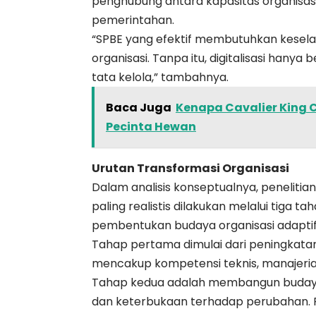
penghubung antara kapasitas organisasi
pemerintahan.
“SPBE yang efektif membutuhkan kesela
organisasi. Tanpa itu, digitalisasi han
tata kelola,” tambahnya.
Baca Juga
Kenapa Cavalier King C
Pecinta Hewan
Urutan Transformasi Organisasi
Dalam analisis konseptualnya, penelitia
paling realistis dilakukan melalui tiga
pembentukan budaya organisasi adaptif
Tahap pertama dimulai dari peningkatan
mencakup kompetensi teknis, manajerial, d
Tahap kedua adalah membangun budaya o
dan keterbukaan terhadap perubahan. 