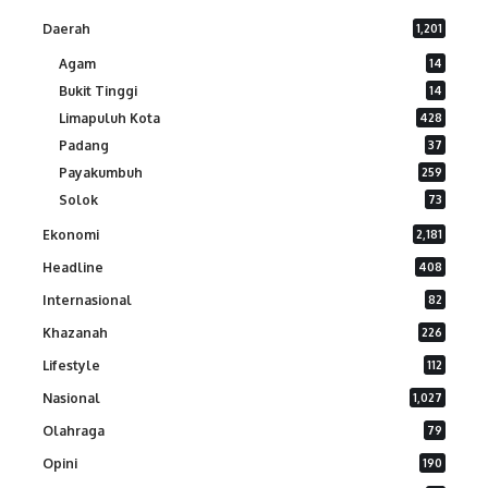
Daerah
1,201
Agam
14
Bukit Tinggi
14
Limapuluh Kota
428
Padang
37
Payakumbuh
259
Solok
73
Ekonomi
2,181
Headline
408
Internasional
82
Khazanah
226
Lifestyle
112
Nasional
1,027
Olahraga
79
Opini
190