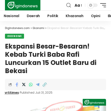
Aa
Font
Resizer
Nasional
Daerah
Politik
Khazanah
Opini
E
DigIndonews.com
>
Ekonomi
>
Ekspansi Besar-Besaran! Kebab Turki Baba Rafi Luncurkan 15 Outlet Baru di Bekasi
EKONOMI
Ekspansi Besar-Besaran!
Kebab Turki Baba Rafi
Luncurkan 15 Outlet Baru di
Bekasi
vrtitimes
Published Juli 31, 2025