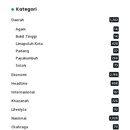
Kategori
Daerah
1,202
Agam
14
Bukit Tinggi
14
Limapuluh Kota
428
Padang
37
Payakumbuh
260
Solok
73
Ekonomi
2,196
Headline
408
Internasional
82
Khazanah
226
Lifestyle
112
Nasional
1,028
Olahraga
79