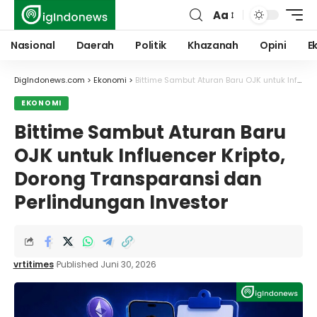
Aa
Font
Resizer
Nasional
Daerah
Politik
Khazanah
Opini
E
DigIndonews.com
>
Ekonomi
>
Bittime Sambut Aturan Baru OJK untuk Influencer Kripto, Dorong Transparansi dan Perlindungan Investor
EKONOMI
Bittime Sambut Aturan Baru
OJK untuk Influencer Kripto,
Dorong Transparansi dan
Perlindungan Investor
vrtitimes
Published Juni 30, 2026