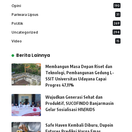
Opini
190
Pariwara Lipsus
31
Politik
269
Uncategorized
294
Video
15
Berita Lainnya
Membangun Masa Depan Riset dan
Teknologi, Pembangunan Gedung L-
SSIT Universitas Udayana Capai
Progres 47,11%
Wujudkan Generasi Sehat dan
Produktif, SUCOFINDO Banjarmasin
Gelar Sosialisasi HIV/AIDS
Safe Haven Kembali Diburu, Dupoin
Futures Prediksi Harga Emas